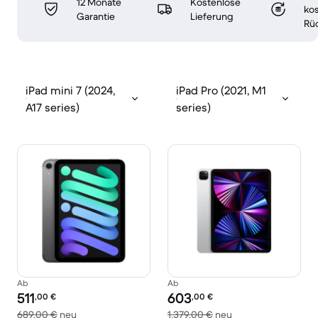
12 Monate
Kostenlose
ko
Garantie
Lieferung
Rü
iPad mini 7 (2024,
iPad Pro (2021, M1
A17 series)
series)
Ab
Ab
Preis des erneuerten Produkts:
Preis des erneuerten Produkts:
511
603
,00
€
,00
€
Im Vergleich zum Neupreis von 689,00 €
Im Vergleich zum N
689,00 €
neu
1.379,00 €
neu