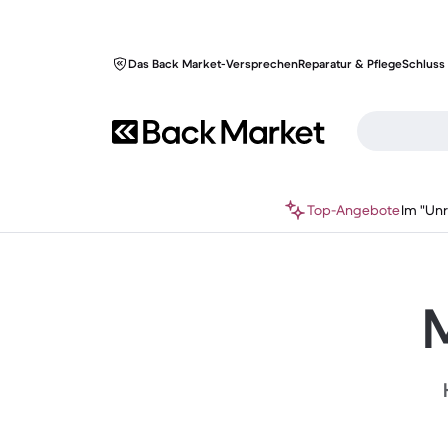
Das Back Market-Versprechen
Reparatur & Pflege
Schluss 
Top-Angebote
Im "Un
M