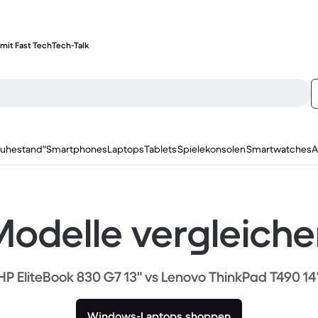
mit Fast Tech
Tech-Talk
ruhestand"
Smartphones
Laptops
Tablets
Spielekonsolen
Smartwatches
A
odelle vergleich
HP EliteBook 830 G7 13" vs Lenovo ThinkPad T490 14
Windows-Laptops shoppen