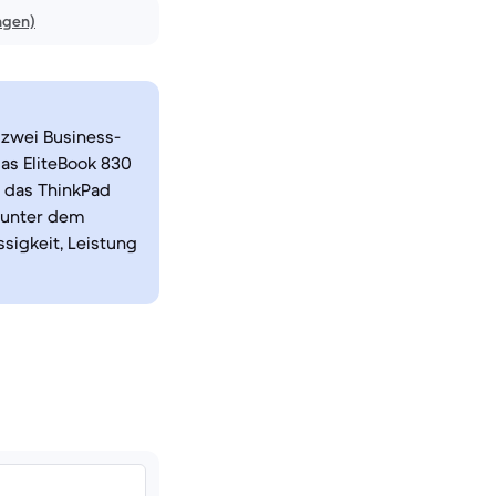
ngen)
 zwei Business-
das EliteBook 830
t das ThinkPad
n unter dem
sigkeit, Leistung