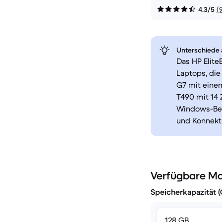
4,3/5
(
Unterschiede a
Das HP Elite
Laptops, die
G7 mit einem
T490 mit 14 
Windows-Betr
und Konnekti
Verfügbare Mo
Speicherkapazität 
128 GB