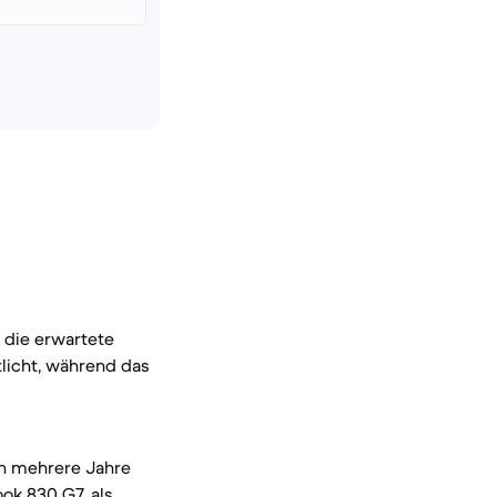
 die erwartete
licht, während das
ch mehrere Jahre
ok 830 G7, als