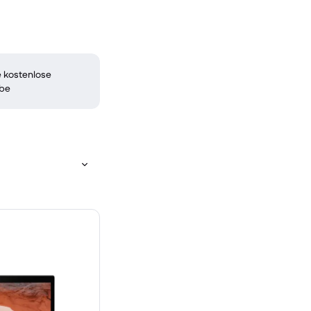
 kostenlose
be