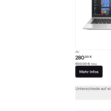
Ab
Preis des erneuerten P
280
,00
€
Im Vergl
800,00 €
neu
Mehr Infos
Unterschiede auf ei