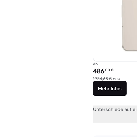
Ab
Preis des erneuerten P
486
,00
€
Im Vergl
1.734,65 €
neu
Mehr Infos
Unterschiede auf ei