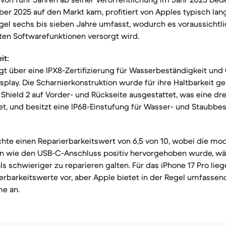
er 2025 auf den Markt kam, profitiert von Apples typisch la
 Regel sechs bis sieben Jahre umfasst, wodurch es voraussicht
ten Softwarefunktionen versorgt wird.
it:
ügt über eine IPX8-Zertifizierung für Wasserbeständigkeit und 
play. Die Scharnierkonstruktion wurde für ihre Haltbarkeit ge
 Shield 2 auf Vorder- und Rückseite ausgestattet, was eine dr
tet, und besitzt eine IP68-Einstufung für Wasser- und Staubbes
ichte einen Reparierbarkeitswert von 6,5 von 10, wobei die mo
 wie den USB-C-Anschluss positiv hervorgehoben wurde, wä
ls schwieriger zu reparieren galten. Für das iPhone 17 Pro lie
erbarkeitswerte vor, aber Apple bietet in der Regel umfassen
e an.