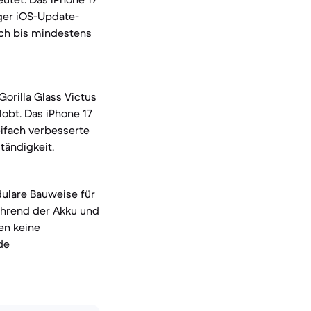
nger iOS-Update-
lich bis mindestens
Gorilla Glass Victus
lobt. Das iPhone 17
eifach verbesserte
tändigkeit.
dulare Bauweise für
hrend der Akku und
gen keine
de