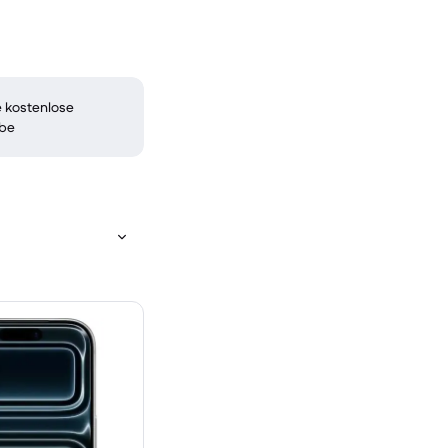
 kostenlose
be