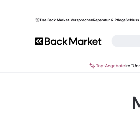
Das Back Market-Versprechen
Reparatur & Pflege
Schluss 
Top-Angebote
Im "Un
M