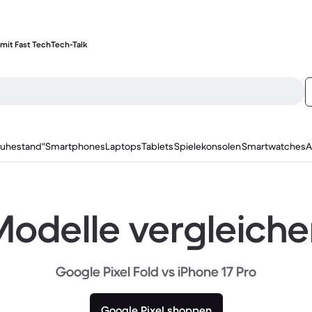
mit Fast Tech
Tech-Talk
ruhestand"
Smartphones
Laptops
Tablets
Spielekonsolen
Smartwatches
A
odelle vergleich
Google Pixel Fold vs iPhone 17 Pro
Google Pixel shoppen