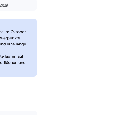
ngen)
das im Oktober
chwerpunkte
und eine lange
e laufen auf
erflächen und