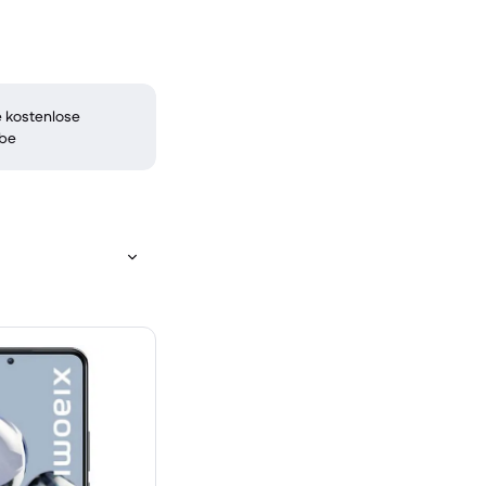
 kostenlose
be