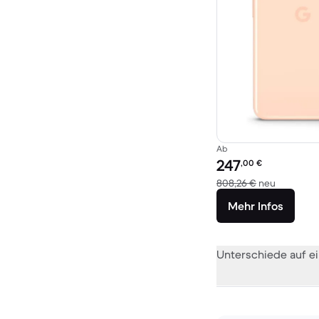
Ab
Preis des erneuerten P
247
,00
€
Im Vergle
808,26 €
neu
Mehr Infos
Unterschiede auf ei