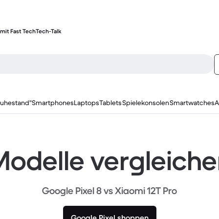
mit Fast Tech
Tech-Talk
ruhestand"
Smartphones
Laptops
Tablets
Spielekonsolen
Smartwatches
A
odelle vergleich
Google Pixel 8 vs Xiaomi 12T Pro
Google Pixel shoppen