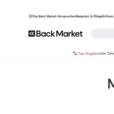
Das Back Market-Versprechen
Reparatur & Pflege
Schluss 
Top-Angebote
Im "Un
M