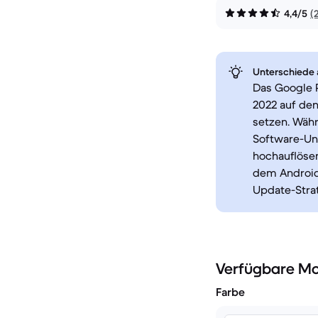
4,4/5
(
Unterschiede a
Das Google P
2022 auf de
setzen. Währ
Software-Unt
hochauflöse
dem Android
Update-Stra
Verfügbare Mo
Farbe