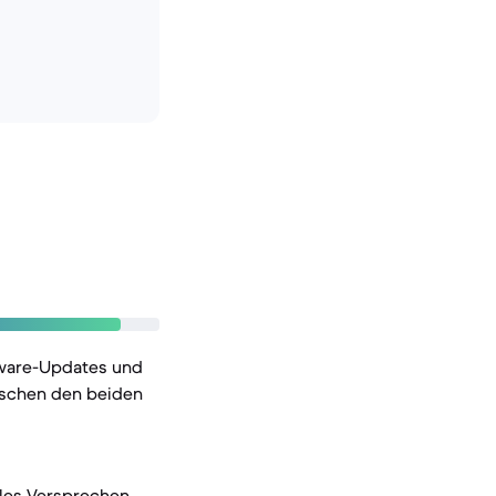
tware-Updates und
ischen den beiden
gles Versprechen,