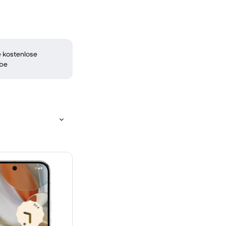
 kostenlose
be