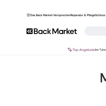
Das Back Market-Versprechen
Reparatur & Pflege
Schluss 
Top-Angebote
Im "Un
M