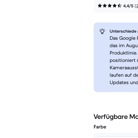
4,4/5
(
Unterschiede a
Das Google P
das im Augu
Produktlinie
positioniert
Kameraausst
laufen auf d
Updates und 
Verfügbare Mo
Farbe