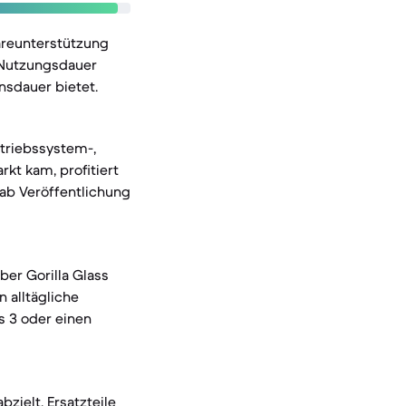
areunterstützung
e Nutzungsdauer
nsdauer bietet.
etriebssystem-,
kt kam, profitiert
ab Veröffentlichung
er Gorilla Glass
 alltägliche
s 3 oder einen
zielt, Ersatzteile