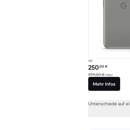
Ab
Preis des erneuerten P
250
,00
€
Im Vergle
999,00 €
neu
Mehr Infos
Unterschiede auf ei