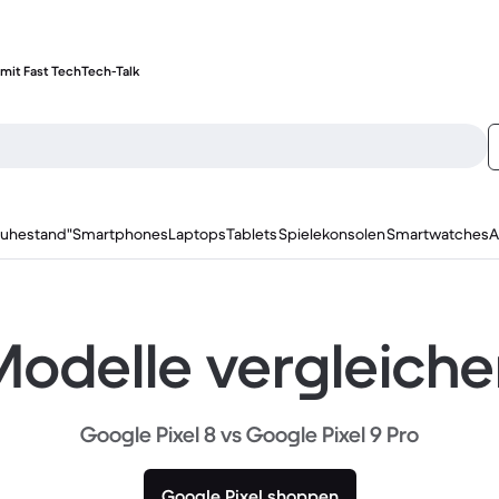
mit Fast Tech
Tech-Talk
ruhestand"
Smartphones
Laptops
Tablets
Spielekonsolen
Smartwatches
A
odelle vergleich
Google Pixel 8 vs Google Pixel 9 Pro
Google Pixel shoppen