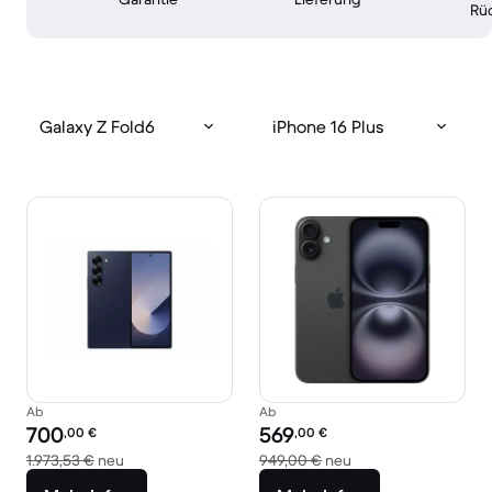
Rü
Galaxy Z Fold6
iPhone 16 Plus
Ab
Ab
Preis des erneuerten Produkts:
Preis des erneuerten Produkts:
700
569
,00
€
,00
€
Im Vergleich zum Neupreis von 1.973,53 €
Im Vergleich zum Ne
1.973,53 €
neu
949,00 €
neu