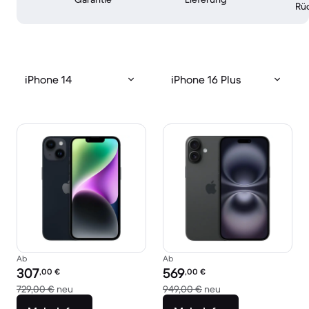
Rü
iPhone 14
iPhone 16 Plus
Ab
Ab
Preis des erneuerten Produkts:
Preis des erneuerten Produkts:
307
569
,00
€
,00
€
Im Vergleich zum Neupreis von 729,00 €
Im Vergleich zum Ne
729,00 €
neu
949,00 €
neu