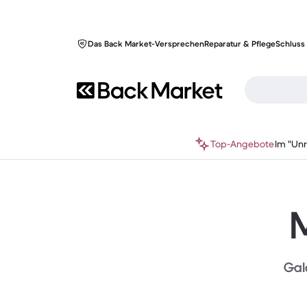
Das Back Market-Versprechen
Reparatur & Pflege
Schluss 
Top-Angebote
Im "Un
M
Gala