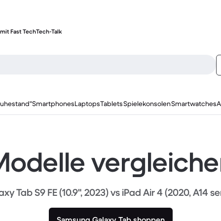
mit Fast Tech
Tech-Talk
ruhestand"
Smartphones
Laptops
Tablets
Spielekonsolen
Smartwatches
A
odelle vergleich
xy Tab S9 FE (10.9", 2023) vs iPad Air 4 (2020, A14 se
Samsung Galaxy Tab shoppen