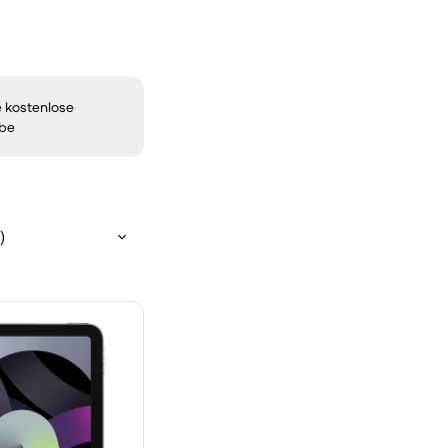
 kostenlose
be
)