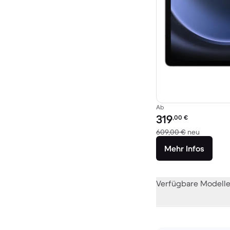
Ab
Preis des erneuerten P
319
,00
€
Im Vergl
609,00 €
neu
Mehr Infos
Verfügbare Modell