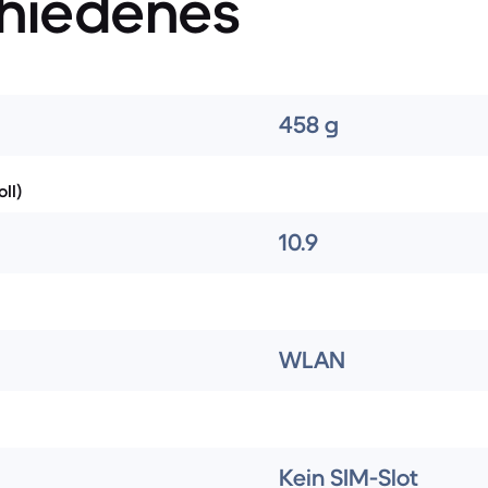
hiedenes
458 g
ll)
10.9
WLAN
Kein SIM-Slot