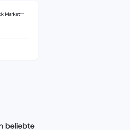
ck Market**
n beliebte