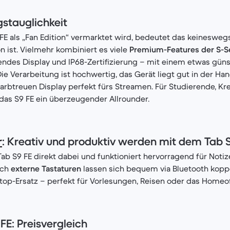
gstauglichkeit
E als „Fan Edition“ vermarktet wird, bedeutet das keineswegs
 ist. Vielmehr kombiniert es viele
Premium-Features der S-S
endes Display und IP68-Zertifizierung – mit einem etwas gün
Die Verarbeitung ist hochwertig, das Gerät liegt gut in der Ha
farbtreuen Display perfekt fürs Streamen. Für Studierende, Kr
t das S9 FE ein überzeugender Allrounder.
r
: Kreativ und produktiv werden mit dem Tab 
Tab S9 FE direkt dabei und funktioniert hervorragend für Notiz
uch
externe Tastaturen
lassen sich bequem via Bluetooth koppe
top-Ersatz – perfekt für Vorlesungen, Reisen oder das Homeof
FE: Preisvergleich