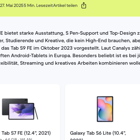
 27. Mai 2025
5 Min. Lesezeit
Artikel teilen
E bietet starke Ausstattung, S Pen-Support und Top-Design z
ser, Studierende und Kreative, die kein High-End brauchen, abe
das Tab S9 FE im Oktober 2023 vorgestellt. Laut Canalys zäh
ten Android-Tablets in Europa. Besonders beliebt ist es bei 
exibilität, Streaming und kreatives Arbeiten kombinieren woll
 Tab S7 FE (12.4", 2021)
Galaxy Tab S6 Lite (10.4",
z • 64 GB • WLAN