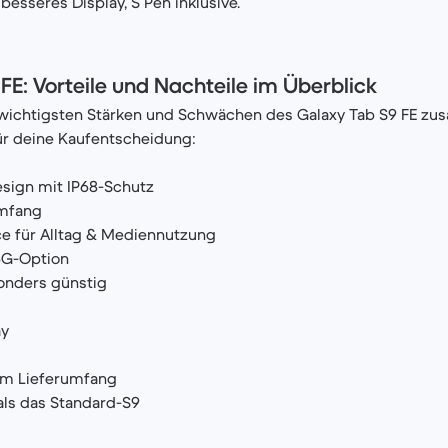
besseres Display, S Pen inklusive.
FE: Vorteile und Nachteile im Überblick
e wichtigsten Stärken und Schwächen des Galaxy Tab S9 FE 
ür deine Kaufentscheidung:
sign mit IP68-Schutz
umfang
e für Alltag & Mediennutzung
5G-Option
onders günstig
ay
 im Lieferumfang
als das Standard-S9