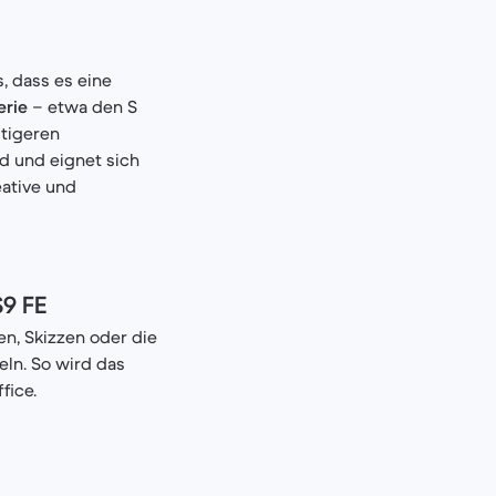
, dass es eine
erie
– etwa den S
stigeren
nd und eignet sich
eative und
S9 FE
en, Skizzen oder die
ln. So wird das
fice.