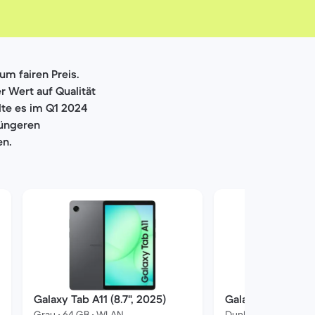
um fairen Preis.
r Wert auf Qualität
lte es im Q1 2024
jüngeren
en.
Galaxy Tab A11 (8.7", 2025)
Galaxy Tab A7 (10
Grau • 64 GB • WLAN
Dunkelgrau • 32 GB 