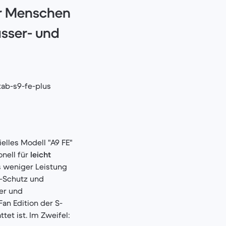
hr Menschen
asser- und
tab-s9-fe-plus
ielles Modell "A9 FE"
onell für
leicht
s weniger Leistung
68-Schutz und
ger und
an Edition der S-
tet ist. Im Zweifel: