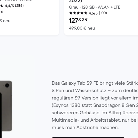
2022)
(286)
4,4/5
Grau • 128 GB • WLAN + LTE
es erneuerten Produkts:
€
(100)
4,5/5
Preis des erneuerten Produkts:
127
,00
€
00 €
Im Vergleich zum Neupreis von 729,00 €
 €
neu
Im Vergleich zum Neu
499,00 €
neu
Das Galaxy Tab S9 FE bringt viele Stärk
S Pen und Wasserschutz – zum deutlich
regulären S9-Version liegt vor allem 
(Exynos 1380 statt Snapdragon 8 Gen 2
schwereren Gehäuse. Im Alltag überzeu
Multimedia- und Arbeitstablet, nur b
muss man Abstriche machen.