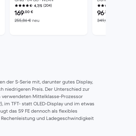
(204)
(829)
4,7/5
4,5/5
Preis des erneuerten Produkts:
Preis des erneuerte
169
96
,00
€
,29
€
Im Vergleich zum Neupreis von 255,86 €
Im Ver
255,86 €
neu
349,00 €
neu
preis von 499,00 €
en der S-Serie mit, darunter gutes Display,
 niedrigeren Preis. Der Unterschied zur
im verwendeten Mittelklasse-Prozessor
), im TFT- statt OLED-Display und im etwas
gt das S9 FE dennoch als flexibles
ei Rechenleistung und Ladegeschwindigkeit