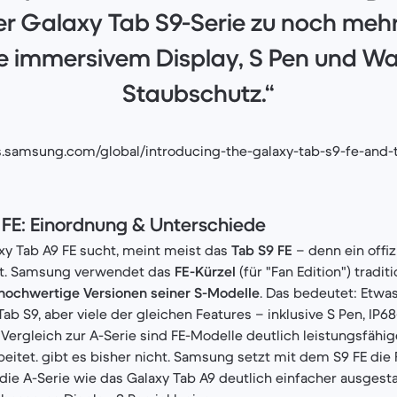
er Galaxy Tab S9-Serie zu noch me
ve immersivem Display, S Pen und W
Staubschutz.“
ws.samsung.com/global/introducing-the-galaxy-tab-s9-fe-and-
 FE: Einordnung & Unterschiede
y Tab A9 FE sucht, meint meist das
Tab S9 FE
– denn ein offiz
cht. Samsung verwendet das
FE-Kürzel
(für "Fan Edition") traditi
hochwertige Versionen seiner S-Modelle
. Das bedeutet: Etwa
Tab S9, aber viele der gleichen Features – inklusive S Pen, IP
Vergleich zur A-Serie sind FE-Modelle deutlich leistungsfähi
eitet. gibt es bisher nicht. Samsung setzt mit dem S9 FE die F
die A-Serie wie das Galaxy Tab A9 deutlich einfacher ausgestat