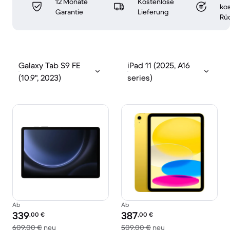
12 Monate
Kostenlose
ko
Garantie
Lieferung
Rü
Galaxy Tab S9 FE
iPad 11 (2025, A16
(10.9", 2023)
series)
Ab
Ab
Preis des erneuerten Produkts:
Preis des erneuerten Produkts:
339
387
,00
€
,00
€
Im Vergleich zum Neupreis von 609,00 €
Im Vergleich zum N
609,00 €
neu
509,00 €
neu