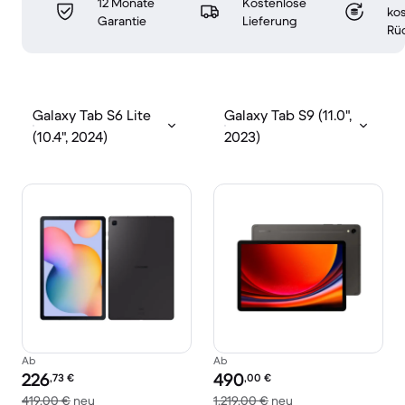
12 Monate
Kostenlose
ko
Garantie
Lieferung
Rü
Galaxy Tab S6 Lite
Galaxy Tab S9 (11.0",
(10.4", 2024)
2023)
Ab
Ab
Preis des erneuerten Produkts:
Preis des erneuerten Produkts:
226
490
,73
€
,00
€
Im Vergleich zum Neupreis von 419,00 €
Im Vergleich zum Ne
419,00 €
neu
1.219,00 €
neu