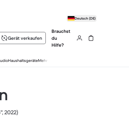
Deutsch (DE)
Brauchst
Gerät verkaufen
du
Hilfe?
udio
Haushaltsgeräte
Mehr
en
", 2022)