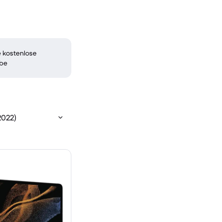
 kostenlose
be
2022)