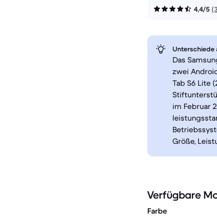
4,4/5
(
Unterschiede a
Das Samsung 
zwei Android
Tab S6 Lite (
Stiftunterst
im Februar 
leistungssta
Betriebssys
Größe, Leist
Verfügbare Mo
Farbe