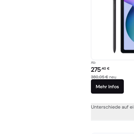
Ab
Preis des erneuerten P
275
,40
€
Im Vergl
380,05 €
neu
Mehr Infos
Unterschiede auf ei