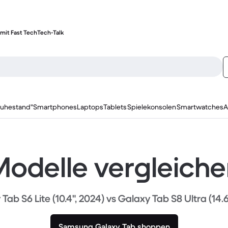
mit Fast Tech
Tech-Talk
ruhestand"
Smartphones
Laptops
Tablets
Spielekonsolen
Smartwatches
A
odelle vergleich
Tab S6 Lite (10.4", 2024) vs Galaxy Tab S8 Ultra (14.6
Samsung Galaxy Tab shoppen