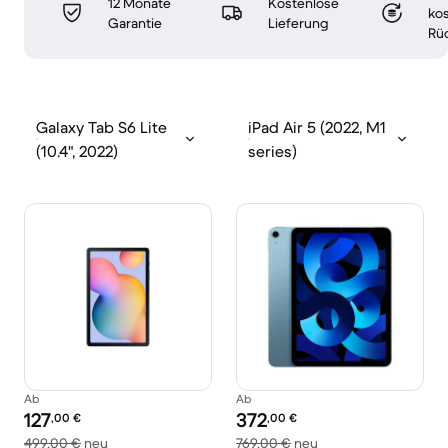
12 Monate
Kostenlose
ko
Garantie
Lieferung
Rü
Galaxy Tab S6 Lite
iPad Air 5 (2022, M1
(10.4", 2022)
series)
Ab
Ab
Preis des erneuerten Produkts:
Preis des erneuerten Produkts:
127
372
,00
€
,00
€
Im Vergleich zum Neupreis von 499,00 €
Im Vergleich zum Ne
499,00 €
neu
769,00 €
neu