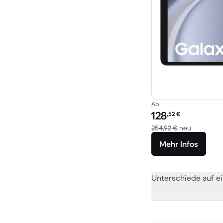
Ab
Preis des erneuerten P
128
,52
€
Im Vergle
254,92 €
neu
Mehr Infos
Unterschiede auf ei