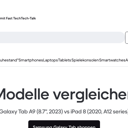
mit Fast Tech
Tech-Talk
ruhestand"
Smartphones
Laptops
Tablets
Spielekonsolen
Smartwatches
A
odelle vergleich
Galaxy Tab A9 (8.7", 2023) vs iPad 8 (2020, A12 series
Samsung Galaxy Tab shoppen