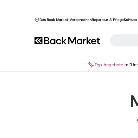
Das Back Market-Versprechen
Reparatur & Pflege
Schluss 
Top-Angebote
Im "Un
M