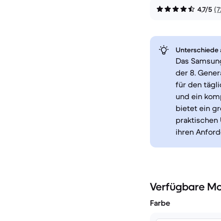
4,7/5
(
Unterschiede a
Das Samsung
der 8. Gener
für den tägl
und ein komp
bietet ein g
praktischen 
ihren Anfor
Verfügbare Mo
Farbe