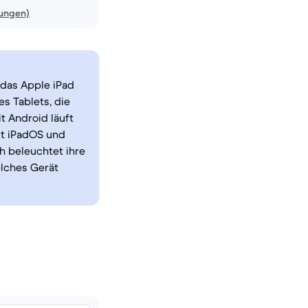
nungen)
das Apple iPad
s Tablets, die
t Android läuft
it iPadOS und
h beleuchtet ihre
elches Gerät