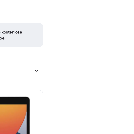
 kostenlose
be