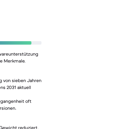
twareunterstützung
he Merkmale.
g von sieben Jahren
ns 2031 aktuell
rgangenheit oft
rsionen.
Gewicht reduziert.