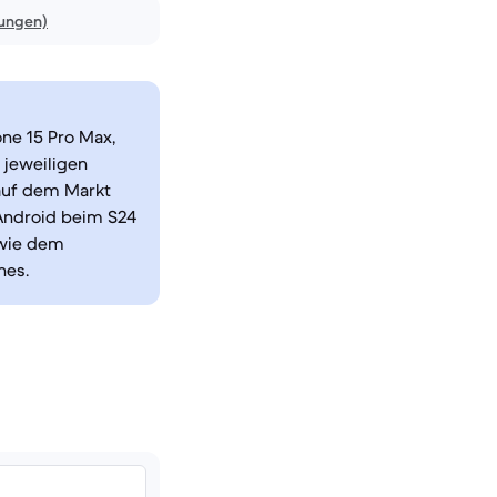
nungen)
one 15 Pro Max,
 jeweiligen
auf dem Markt
Android beim S24
 wie dem
nes.