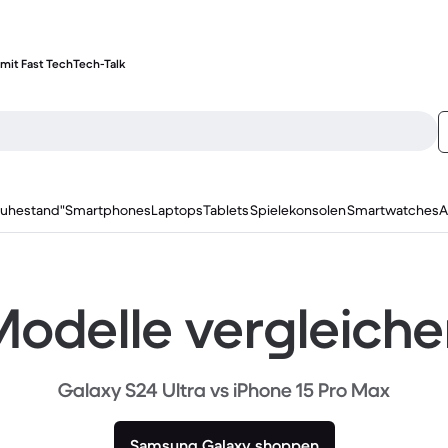
mit Fast Tech
Tech-Talk
ruhestand"
Smartphones
Laptops
Tablets
Spielekonsolen
Smartwatches
A
odelle vergleich
Galaxy S24 Ultra vs iPhone 15 Pro Max
Samsung Galaxy shoppen