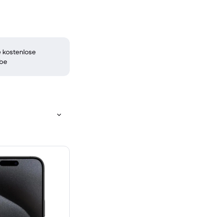
 kostenlose
be