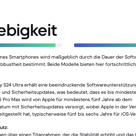
ebigkeit
eines Smartphones wird maßgeblich durch die Dauer der Sof
obustheit bestimmt. Beide Modelle bieten hier fortschrittlic
 S24 Ultra erhält eine beeindruckende Softwareunterstützun
 und Sicherheitsupdates, was bedeutet, dass es bis mindeste
15 Pro Max wird von Apple für mindestens fünf Jahre ab dem
atum mit Sicherheitsupdates versorgt, wobei Apple in der Ve
itgestellt hat, typischerweise fünf bis sechs Jahre für iOS-Ve
utz:
en über einen Titanrahmen, der die Stabilität erhöht und das 