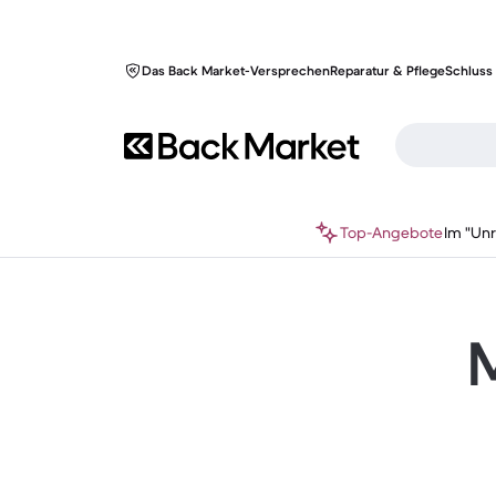
Das Back Market-Versprechen
Reparatur & Pflege
Schluss 
Top-Angebote
Im "Un
M