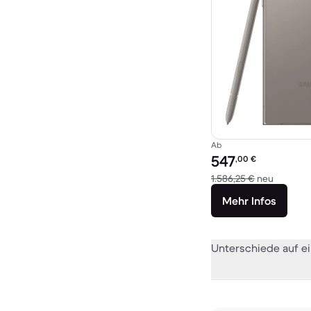
Ab
Preis des erneuerten P
547
,00
€
Im Vergl
1.586,25 €
neu
Mehr Infos
Unterschiede auf ei