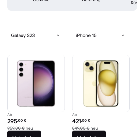
Rü
Galaxy S23
iPhone 15
Ab
Ab
Preis des erneuerten Produkts:
Preis des erneuerten Produkts:
295
421
,00
€
,00
€
Im Vergleich zum Neupreis von 959,00 €
Im Vergleich zum Ne
959,00 €
neu
849,00 €
neu