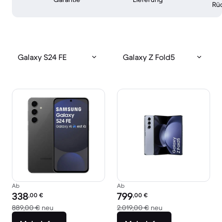
Rü
Galaxy S24 FE
Galaxy Z Fold5
Ab
Ab
Preis des erneuerten Produkts:
Preis des erneuerten Produkts:
338
799
,00
€
,00
€
Im Vergleich zum Neupreis von 889,00 €
Im Vergleich zum N
889,00 €
neu
2.019,00 €
neu