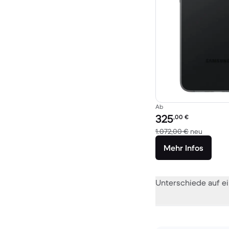
Ab
Preis des erneuerten P
325
,00
€
Im Vergl
1.072,00 €
neu
Mehr Infos
Unterschiede auf ei