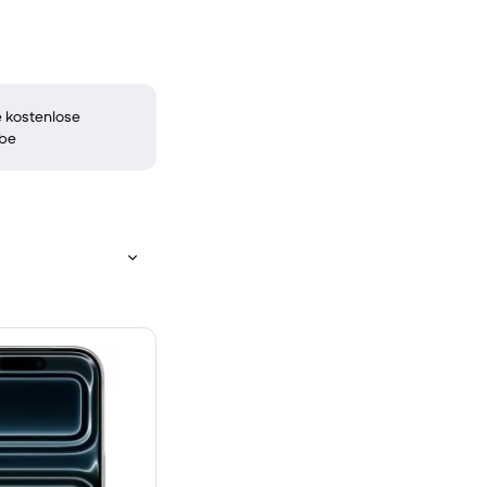
 kostenlose
be