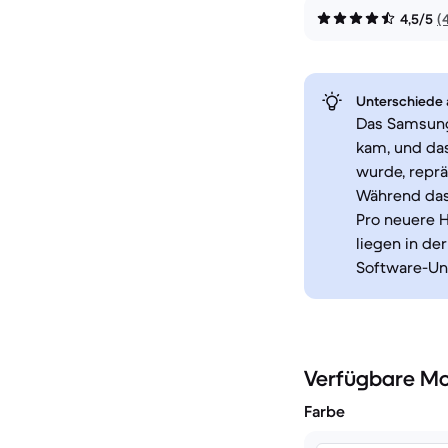
4,5/5
(
Unterschiede a
Das Samsung
kam, und das
wurde, repr
Während das 
Pro neuere 
liegen in de
Software-Un
Verfügbare Mo
Farbe