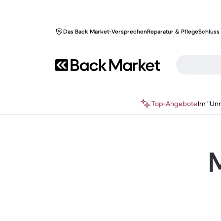
Das Back Market-Versprechen
Reparatur & Pflege
Schluss 
Top-Angebote
Im "Un
M