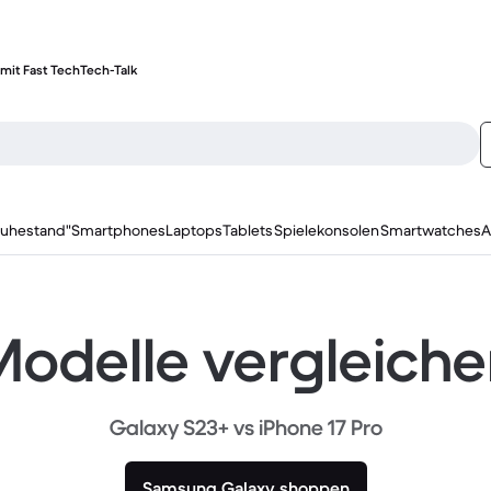
mit Fast Tech
Tech-Talk
ruhestand"
Smartphones
Laptops
Tablets
Spielekonsolen
Smartwatches
A
odelle vergleich
Galaxy S23+ vs iPhone 17 Pro
Samsung Galaxy shoppen