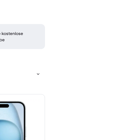
 kostenlose
be