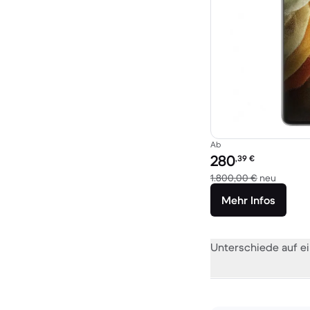
Ab
Preis des erneuerten P
280
,39
€
Im Verg
1.800,00 €
neu
Mehr Infos
Unterschiede auf ei