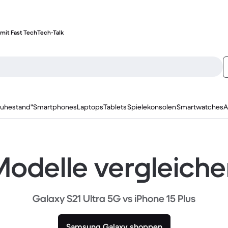
mit Fast Tech
Tech-Talk
ruhestand"
Smartphones
Laptops
Tablets
Spielekonsolen
Smartwatches
A
odelle vergleich
Galaxy S21 Ultra 5G vs iPhone 15 Plus
Samsung Galaxy shoppen