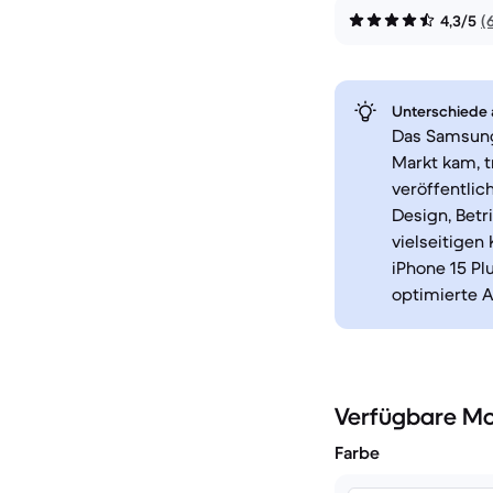
4,3/5
(
Unterschiede a
Das Samsung 
Markt kam, t
veröffentlic
Design, Betr
vielseitige
iPhone 15 Pl
optimierte A
Verfügbare Mo
Farbe