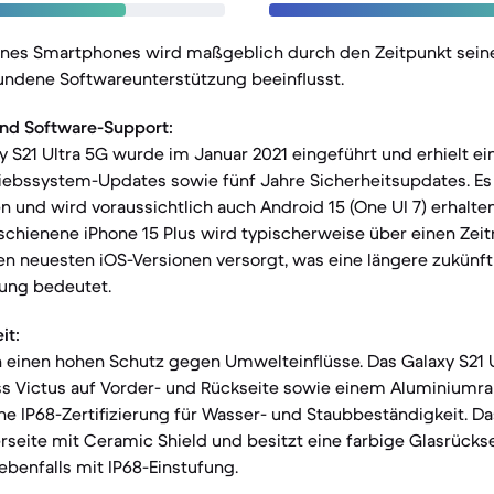
eines Smartphones wird maßgeblich durch den Zeitpunkt seine
undene Softwareunterstützung beeinflusst.
nd Software-Support:
S21 Ultra 5G wurde im Januar 2021 eingeführt und erhielt ein
iebssystem-Updates sowie fünf Jahre Sicherheitsupdates. Es 
en und wird voraussichtlich auch Android 15 (One UI 7) erhalte
chienene iPhone 15 Plus wird typischerweise über einen Zeit
en neuesten iOS-Versionen versorgt, was eine längere zukünft
ung bedeutet.
it:
 einen hohen Schutz gegen Umwelteinflüsse. Das Galaxy S21 U
ass Victus auf Vorder- und Rückseite sowie einem Aluminiumr
ne IP68-Zertifizierung für Wasser- und Staubbeständigkeit. Da
rseite mit Ceramic Shield und besitzt eine farbige Glasrücks
benfalls mit IP68-Einstufung.