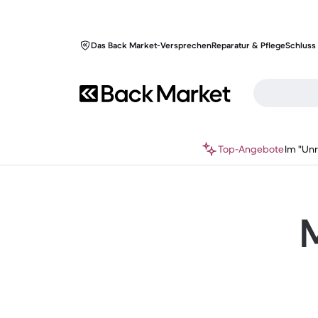
Das Back Market-Versprechen
Reparatur & Pflege
Schluss 
Top-Angebote
Im "Un
M