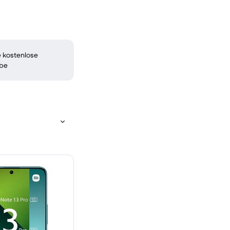
 kostenlose
be