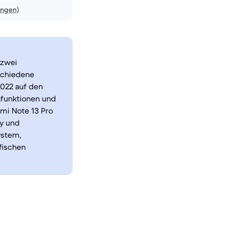
ungen)
 zwei
schiedene
2022 auf den
afunktionen und
dmi Note 13 Pro
y und
ystem,
fischen