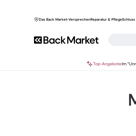
Das Back Market-Versprechen
Reparatur & Pflege
Schluss 
Top-Angebote
Im "Un
M