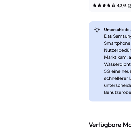
4,3/5
(
Unterschiede a
Das Samsung
Smartphones
Nutzerbedürf
Markt kam, a
Wasserdichti
5G eine neu
schnellerer 
unterscheide
Benutzerobe
Verfügbare Mo