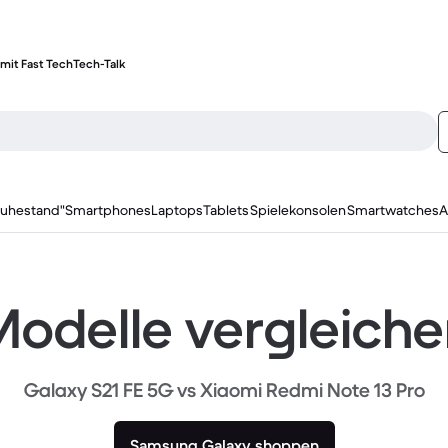
mit Fast Tech
Tech-Talk
ruhestand"
Smartphones
Laptops
Tablets
Spielekonsolen
Smartwatches
A
odelle vergleich
Galaxy S21 FE 5G vs Xiaomi Redmi Note 13 Pro
Samsung Galaxy shoppen