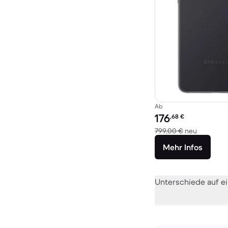
Ab
Preis des erneuerten P
176
,68
€
Im Vergle
799,00 €
neu
Mehr Infos
Unterschiede auf ei