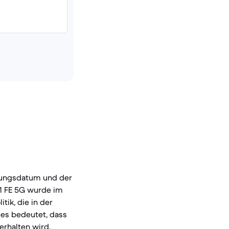
hungsdatum und der
1 FE 5G wurde im
tik, die in der
ies bedeutet, dass
erhalten wird.