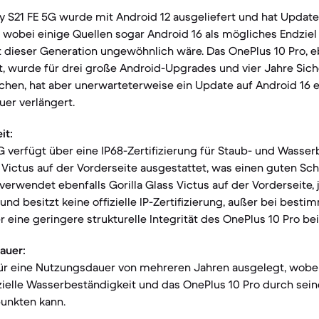
 S21 FE 5G wurde mit Android 12 ausgeliefert und hat Updat
, wobei einige Quellen sogar Android 16 als mögliches Endzie
t dieser Generation ungewöhnlich wäre. Das OnePlus 10 Pro, e
t, wurde für drei große Android-Upgrades und vier Jahre Sich
chen, hat aber unerwarteterweise ein Update auf Android 16 e
er verlängert.
it:
G verfügt über eine IP68-Zertifizierung für Staub- und Wasse
s Victus auf der Vorderseite ausgestattet, was einen guten Sch
verwendet ebenfalls Gorilla Glass Victus auf der Vorderseite, 
 und besitzt keine offizielle IP-Zertifizierung, außer bei best
r eine geringere strukturelle Integrität des OnePlus 10 Pro bei
auer:
für eine Nutzungsdauer von mehreren Jahren ausgelegt, wobei
zielle Wasserbeständigkeit und das OnePlus 10 Pro durch sei
unkten kann.