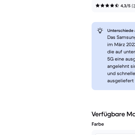
4,3/5
(
Unterschiede a
Das Samsung 
im März 2022
die auf unte
5G eine ausg
angelehnt si
und schnelle
ausgeliefert
Verfügbare Mo
Farbe