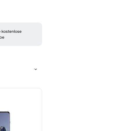
 kostenlose
be