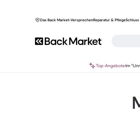
Das Back Market-Versprechen
Reparatur & Pflege
Schluss 
Top-Angebote
Im "Un
M