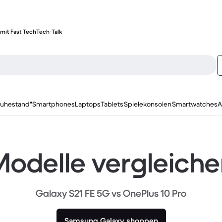
mit Fast Tech
Tech-Talk
ruhestand"
Smartphones
Laptops
Tablets
Spielekonsolen
Smartwatches
A
odelle vergleich
Galaxy S21 FE 5G vs OnePlus 10 Pro
Samsung Galaxy shoppen