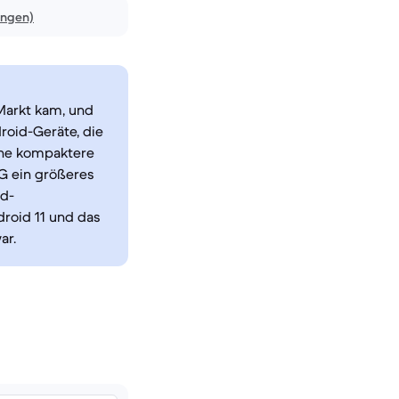
ungen)
Markt kam, und
roid-Geräte, die
ine kompaktere
5G ein größeres
id-
droid 11 und das
ar.