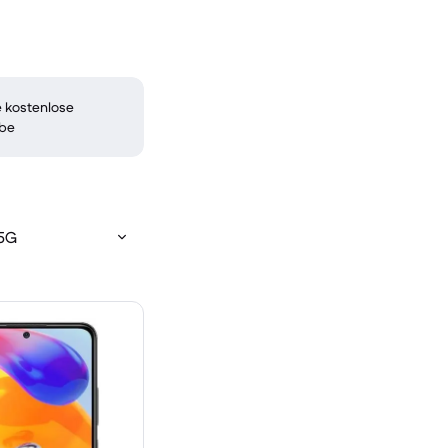
 kostenlose
be
 5G