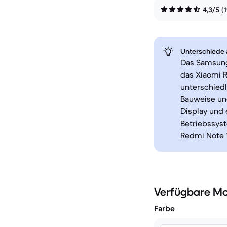
4,3/5
(
Unterschiede a
Das Samsung
das Xiaomi R
unterschied
Bauweise und
Display und 
Betriebssyst
Redmi Note 1
Verfügbare Mo
Farbe