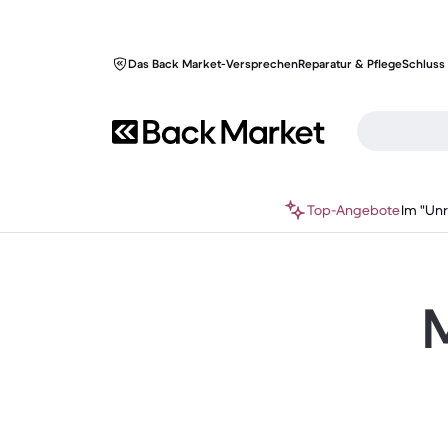
Das Back Market-Versprechen
Reparatur & Pflege
Schluss 
Top-Angebote
Im "Un
M