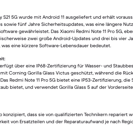
S21 5G wurde mit Android 11 ausgeliefert und erhält voraussi
 sowie fünf Jahre Sicherheitsupdates, was eine längere Nut
Software gewährleistet. Das Xiaomi Redmi Note 11 Pro 5G, eben
ypischerweise zwei große Android-Updates und drei bis vier J
, was eine kürzere Software-Lebensdauer bedeutet.
it:
erfügt über eine IP68-Zertifizierung für Wasser- und Staubbes
 mit Corning Gorilla Glass Victus geschützt, während die Rück
 Das Redmi Note 11 Pro 5G bietet eine IP53-Zertifizierung, die 
aub bietet, und verwendet Gorilla Glass 5 auf der Vorderseit
o konzipiert, dass sie von qualifizierten Technikern repariert
keit von Ersatzteilen und der Reparaturaufwand je nach Regio