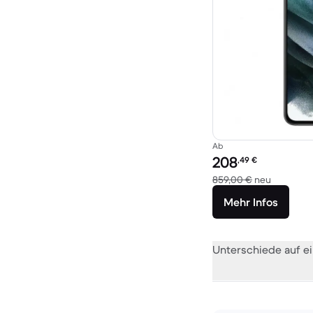
Ab
Preis des erneuerten P
208
,49
€
Im Vergle
859,00 €
neu
Mehr Infos
Unterschiede auf ei