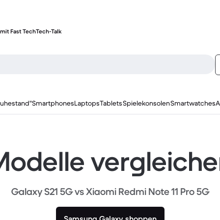
mit Fast Tech
Tech-Talk
ruhestand"
Smartphones
Laptops
Tablets
Spielekonsolen
Smartwatches
A
odelle vergleich
Galaxy S21 5G vs Xiaomi Redmi Note 11 Pro 5G
Samsung Galaxy shoppen