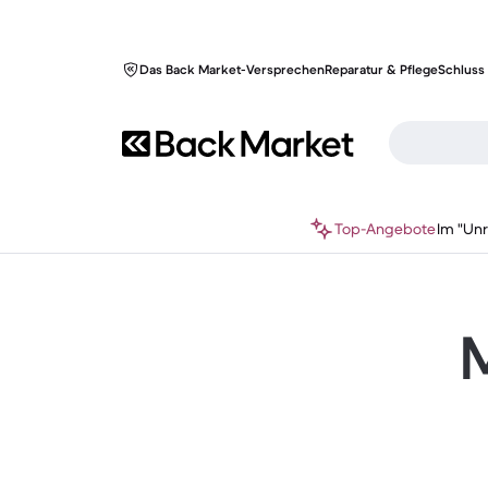
Das Back Market-Versprechen
Reparatur & Pflege
Schluss 
Top-Angebote
Im "Un
M