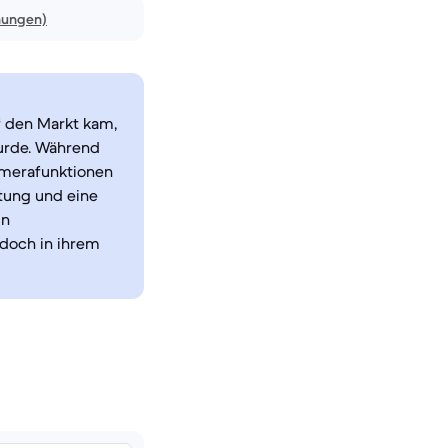
nungen)
f den Markt kam,
wurde. Während
amerafunktionen
stung und eine
in
edoch in ihrem