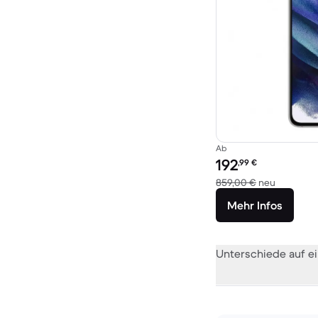
Ab
Preis des erneuerten P
192
,99
€
Im Vergle
859,00 €
neu
Mehr Infos
Unterschiede auf ei