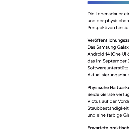
Die Lebensdauer ei
und der physischen 
Perspektiven hinsich
Veröffentlichungsz
Das Samsung Galaxy
Android 14 (One UI 6
das im September 20
Softwareunterstützu
Aktualisierungsdaue
Physische Haltbarke
Beide Geräte verfüg
Victus auf der Vord
Staubbeständigkeit.
und eine farbige Gla
Erwartete praktisc