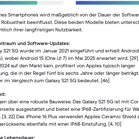
nes Smartphones wird maßgeblich von der Dauer der Softwa
Robustheit beeinflusst. Diese beiden Modelle bieten untersc
tlich ihrer langfristigen Nutzbarkeit.
eitraum und Software-Updates:
 S21 5G wurde im Januar 2021 eingeführt und erhielt Androi
), wobei Android 15 (One UI 7) im Mai 2025 erwartet wird. [29]
24 auf den Markt kam, profitiert von Apples typisch langer
ng, die in der Regel fünf bis sechs Jahre oder länger beträgt
r im Vergleich zum Galaxy S21 5G bedeutet. [46]
it:
en über eine robuste Bauweise. Das Galaxy S21 5G ist mit Cor
erseite ausgestattet und bietet eine IP68-Zertifizierung für W
 [3, 22] Das iPhone 16 Plus verwendet Apples Ceramic Shield 
srückseite, ebenfalls mit einer IP68-Einstufung. [4, 10]
he Lebensdauer: