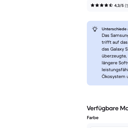
4,3/5
(
Unterschiede a
Das Samsung
trifft auf d
das Galaxy 
überzeugte, 
längere Soft
leistungsfäh
Ökosystem u
Verfügbare Mo
Farbe