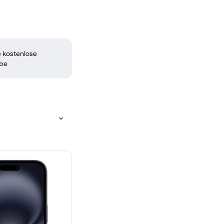
 kostenlose
be