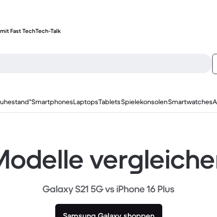
mit Fast Tech
Tech-Talk
ruhestand"
Smartphones
Laptops
Tablets
Spielekonsolen
Smartwatches
A
odelle vergleich
Galaxy S21 5G vs iPhone 16 Plus
Samsung Galaxy shoppen