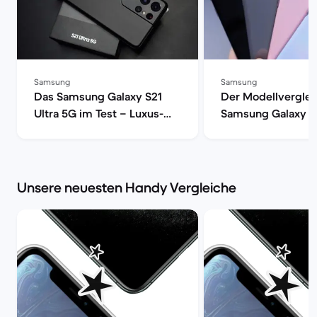
Samsung
Samsung
Das Samsung Galaxy S21
Der Modellverglei
Ultra 5G im Test – Luxus-
Samsung Galaxy S
Smartphone mit voller
S20, S20+ oder S2
Power | Back Market
| Back Market
Unsere neuesten Handy Vergleiche