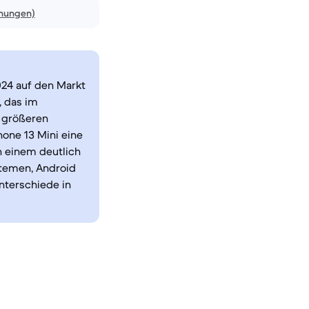
inungen)
024 auf den Markt
, das im
 größeren
hone 13 Mini eine
n einem deutlich
stemen, Android
nterschiede in