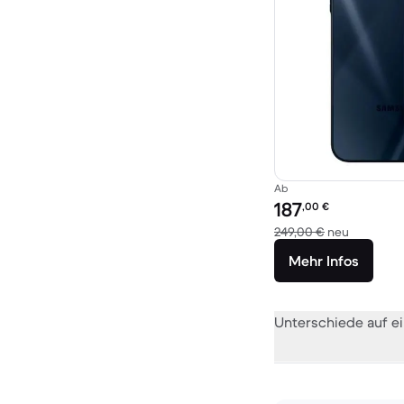
Ab
Preis des erneuerten P
187
,00
€
Im Vergle
249,00 €
neu
Mehr Infos
Unterschiede auf ei