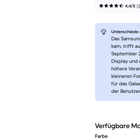
4,4/5
(
Unterschiede a
Das Samsung 
kam, trifft 
September 2
Display und 
höhere Verar
kleineren Fo
für das Gala
der Benutzer
Verfügbare Mo
Farbe