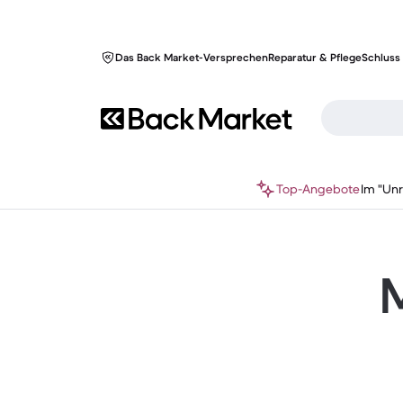
Das Back Market-Versprechen
Reparatur & Pflege
Schluss 
Top-Angebote
Im "Un
M