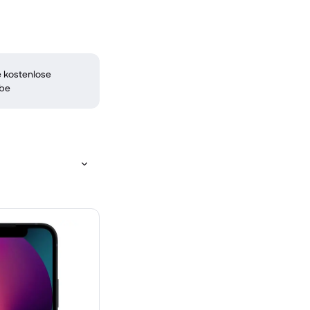
 kostenlose
be