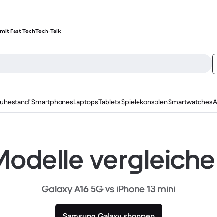
mit Fast Tech
Tech-Talk
ruhestand"
Smartphones
Laptops
Tablets
Spielekonsolen
Smartwatches
A
odelle vergleich
Galaxy A16 5G vs iPhone 13 mini
Samsung Galaxy shoppen