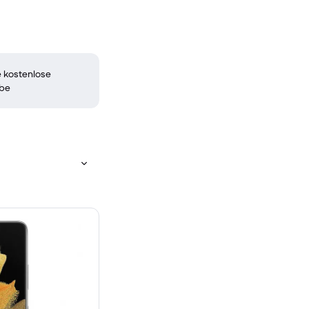
 kostenlose
be