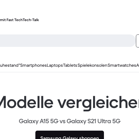
mit Fast Tech
Tech-Talk
ruhestand"
Smartphones
Laptops
Tablets
Spielekonsolen
Smartwatches
A
odelle vergleich
Galaxy A15 5G vs Galaxy S21 Ultra 5G
Samsung Galaxy shoppen