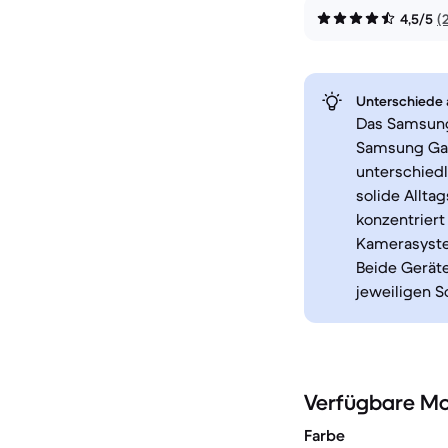
4,5/5
(
Unterschiede a
Das Samsung
Samsung Gala
unterschiedl
solide Allta
konzentriert
Kamerasystem
Beide Geräte
jeweiligen S
Verfügbare Mo
Farbe