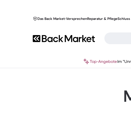
Das Back Market-Versprechen
Reparatur & Pflege
Schluss 
Top-Angebote
Im "Un
M