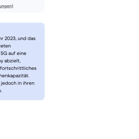
nungen)
r 2023, und das
ieten
 5G auf eine
y abzielt,
fortschrittliches
henkapazität.
jedoch in ihren
.