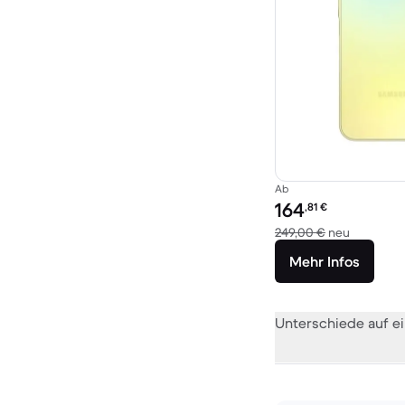
Ab
Preis des erneuerten P
164
,81
€
Im Vergle
249,00 €
neu
Mehr Infos
Unterschiede auf ei