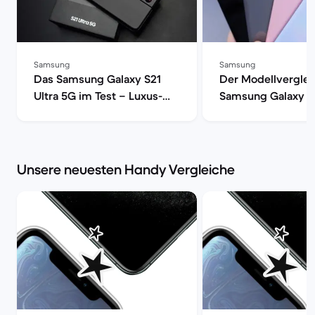
Samsung
Samsung
Das Samsung Galaxy S21
Der Modellverglei
Ultra 5G im Test – Luxus-
Samsung Galaxy S
Smartphone mit voller
S20, S20+ oder S2
Power | Back Market
| Back Market
Unsere neuesten Handy Vergleiche