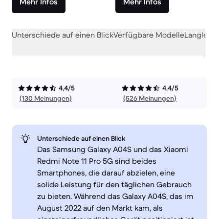
Mehr Infos
Mehr Infos
Unterschiede auf einen Blick
Verfügbare Modelle
Langlebig
4,4/5
4,4/5
(130 Meinungen)
(526 Meinungen)
Unterschiede auf einen Blick
Das Samsung Galaxy A04S und das Xiaomi
Redmi Note 11 Pro 5G sind beides
Smartphones, die darauf abzielen, eine
solide Leistung für den täglichen Gebrauch
zu bieten. Während das Galaxy A04S, das im
August 2022 auf den Markt kam, als