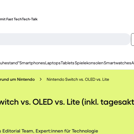
mit Fast Tech
Tech-Talk
ruhestand"
Smartphones
Laptops
Tablets
Spielekonsolen
Smartwatches
A
s rund um Nintendo
Nintendo Switch vs. OLED vs. Lite
tch vs. OLED vs. Lite (inkl. tagesakt
 Editorial Team, Expert:innen für Technologie