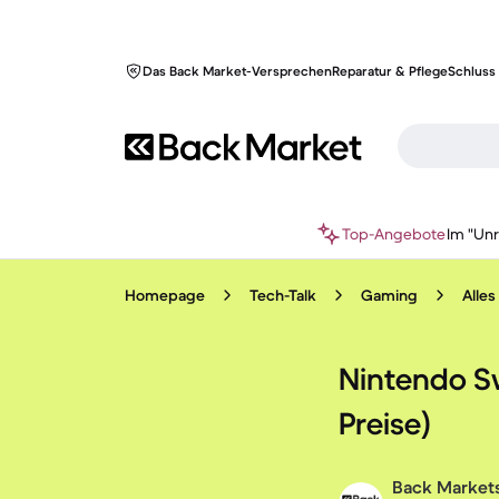
Das Back Market-Versprechen
Reparatur & Pflege
Schluss 
Top-Angebote
Im "Un
Homepage
Tech-Talk
Gaming
Alle
Nintendo Swi
Preise)
Back Markets