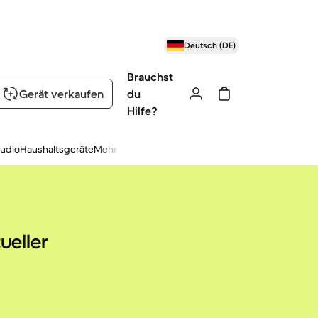
Deutsch (DE)
Brauchst
Gerät verkaufen
du
Hilfe?
udio
Haushaltsgeräte
Mehr
ueller