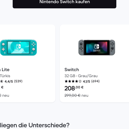
Nintendo Switch kaufen
 Lite
Switch
Türkis
32 GB • Grau/Grau
(539)
(694)
4,4/5
4,1/5
es erneuerten Produkts:
Preis des erneuerten Produkts:
208
9
€
,00
€
0 €
Im Vergleich zum Neupreis von 219,00 €
Im Vergleich zum Neup
€
neu
299,00 €
neu
liegen die Unterschiede?