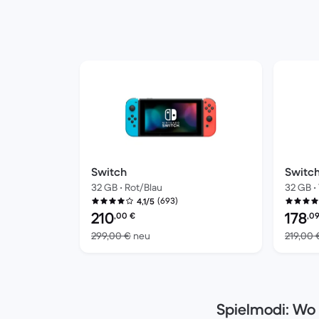
Switch
Switch
32 GB • Rot/Blau
32 GB • 
(693)
4,1/5
Preis des erneuerten Produkts:
Preis d
210
178
,00
€
,0
Im Vergleich zum Neupreis von 299,0
299,00 €
neu
219,00 
Spielmodi: Wo 