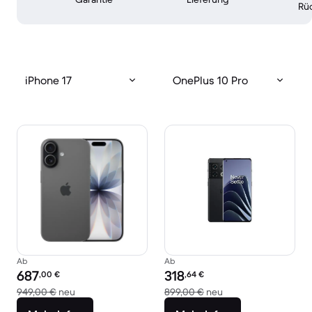
Rü
iPhone 17
OnePlus 10 Pro
Ab
Ab
Preis des erneuerten Produkts:
Preis des erneuerten Produkts:
687
318
,00
€
,64
€
Im Vergleich zum Neupreis von 949,00 €
Im Vergleich zum Ne
949,00 €
neu
899,00 €
neu