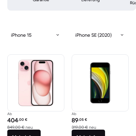
Rü
iPhone 15
iPhone SE (2020)
Ab
Ab
Preis des erneuerten Produkts:
Preis des erneuerten Produkts:
404
89
,00
€
,05
€
Im Vergleich zum Neupreis von 849,00 €
Im Vergleich zum Ne
849,00 €
neu
319,00 €
neu