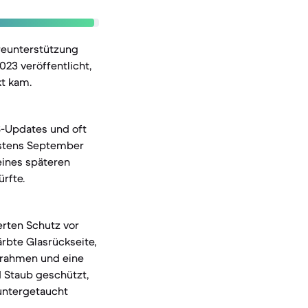
reunterstützung
23 veröffentlicht,
kt kam.
S-Updates und oft
destens September
eines späteren
rfte.
erten Schutz vor
rbte Glasrückseite,
nrahmen und eine
d Staub geschützt,
 untergetaucht