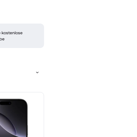
 kostenlose
be