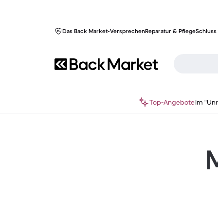
Das Back Market-Versprechen
Reparatur & Pflege
Schluss 
Top-Angebote
Im "Un
M