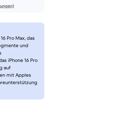
nungen)
16 Pro Max, das
Segmente und
s
das iPhone 16 Pro
g auf
fen mit Apples
areunterstützung