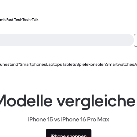
mit Fast Tech
Tech-Talk
ruhestand"
Smartphones
Laptops
Tablets
Spielekonsolen
Smartwatches
A
odelle vergleich
iPhone 15 vs iPhone 16 Pro Max
iPhone shoppen