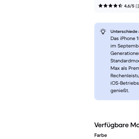
4,6/5
(
Unterschiede a
Das iPhone 1
im Septembe
Generatione
Standardmode
Max als Prem
Rechenleist
iOS-Betrieb
genießt.
Verfügbare Mo
Farbe