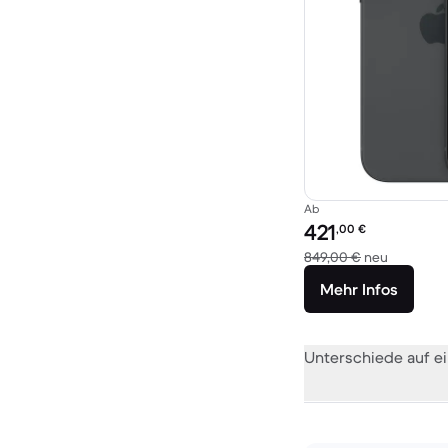
Ab
Preis des erneuerten P
421
,00
€
Im Vergle
849,00 €
neu
Mehr Infos
Unterschiede auf ei