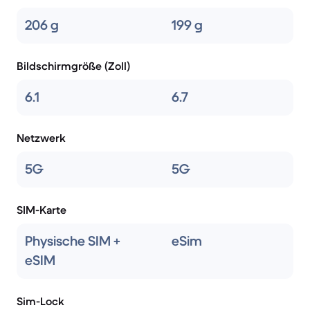
206 g
199 g
Bildschirmgröße (Zoll)
6.1
6.7
Netzwerk
5G
5G
SIM-Karte
Physische SIM +
eSim
eSIM
Sim-Lock