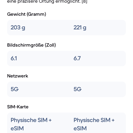
eine präzisere Ortung ermöglicht. [8]
Gewicht (Gramm)
203 g
221 g
Bildschirmgröße (Zoll)
6.1
6.7
Netzwerk
5G
5G
SIM-Karte
Physische SIM +
Physische SIM +
eSIM
eSIM