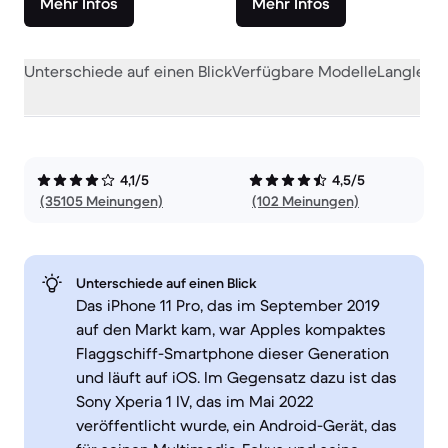
Mehr Infos
Mehr Infos
Unterschiede auf einen Blick
Verfügbare Modelle
Langlebig
4,1/5
4,5/5
(35105 Meinungen)
(102 Meinungen)
Unterschiede auf einen Blick
Das iPhone 11 Pro, das im September 2019
auf den Markt kam, war Apples kompaktes
Flaggschiff-Smartphone dieser Generation
und läuft auf iOS. Im Gegensatz dazu ist das
Sony Xperia 1 IV, das im Mai 2022
veröffentlicht wurde, ein Android-Gerät, das