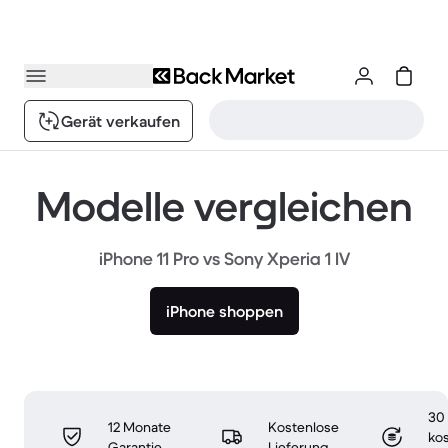
Gerät verkaufen
Modelle vergleichen
iPhone 11 Pro vs Sony Xperia 1 IV
iPhone shoppen
30
12 Monate
Kostenlose
ko
Garantie
Lieferung