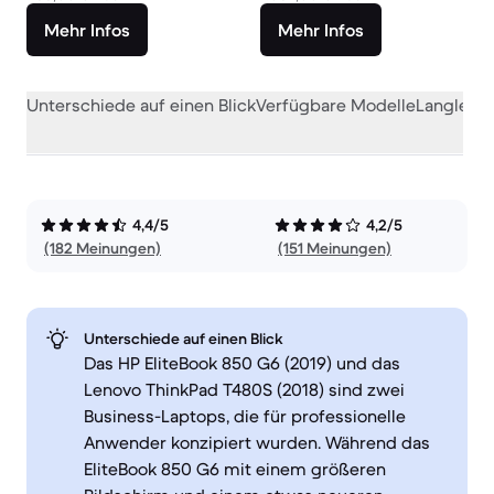
Mehr Infos
Mehr Infos
Unterschiede auf einen Blick
Verfügbare Modelle
Langlebig
4,4/5
4,2/5
(182 Meinungen)
(151 Meinungen)
Unterschiede auf einen Blick
Das HP EliteBook 850 G6 (2019) und das
Lenovo ThinkPad T480S (2018) sind zwei
Business-Laptops, die für professionelle
Anwender konzipiert wurden. Während das
EliteBook 850 G6 mit einem größeren