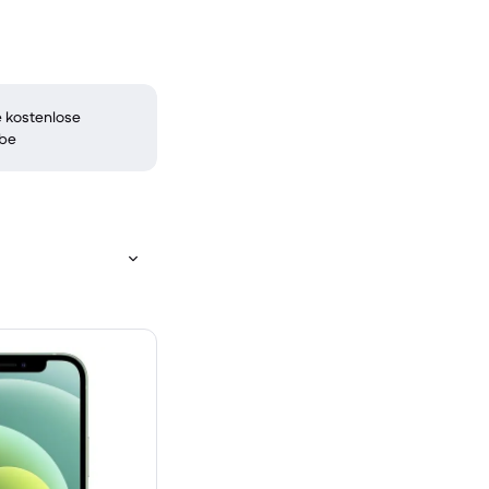
 kostenlose
be