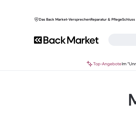
Das Back Market-Versprechen
Reparatur & Pflege
Schluss 
Top-Angebote
Im "Un
M