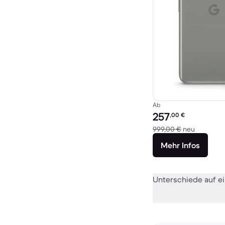
Ab
Preis des erneuerten P
257
,00
€
Im Vergle
999,00 €
neu
Mehr Infos
Unterschiede auf ei