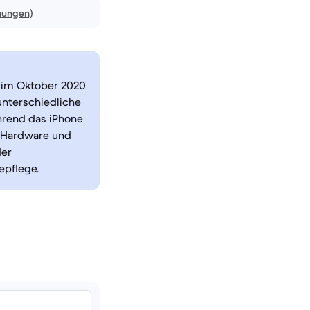
nungen)
s im Oktober 2020
unterschiedliche
hrend das iPhone
e Hardware und
der
epflege.