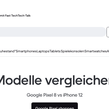
mit Fast Tech
Tech-Talk
ruhestand"
Smartphones
Laptops
Tablets
Spielekonsolen
Smartwatches
A
odelle vergleich
Google Pixel 8 vs iPhone 12
Google Pixel shoppen