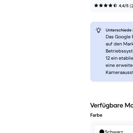
4,4/5
(
Unterschiede a
Das Google P
auf den Mark
Betriebssyst
12 ein etabl
eine erweite
Kameraaussta
Verfügbare Mo
Farbe
Schwarz