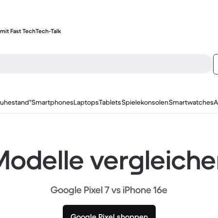
mit Fast Tech
Tech-Talk
ruhestand"
Smartphones
Laptops
Tablets
Spielekonsolen
Smartwatches
A
odelle vergleich
Google Pixel 7 vs iPhone 16e
Google Pixel shoppen