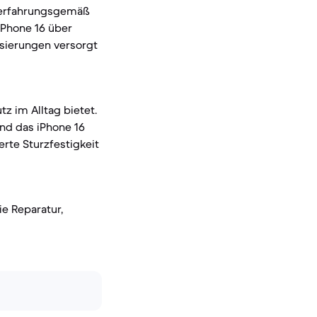
r erfahrungsgemäß
iPhone 16 über
isierungen versorgt
z im Alltag bietet.
end das iPhone 16
erte Sturzfestigkeit
e Reparatur,