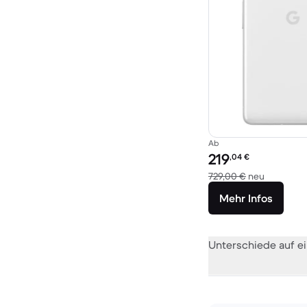
Ab
Preis des erneuerten P
219
,04
€
Im Vergle
729,00 €
neu
Mehr Infos
Unterschiede auf ei