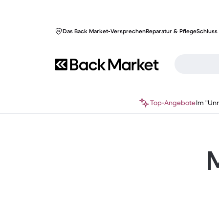
Das Back Market-Versprechen
Reparatur & Pflege
Schluss 
Top-Angebote
Im "Un
M