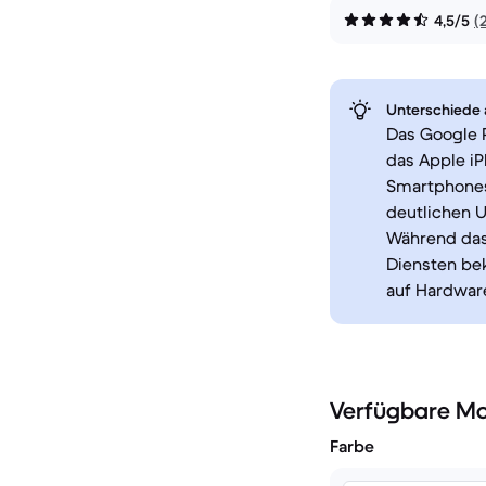
4,5/5
(
Unterschiede a
Das Google P
das Apple iP
Smartphones
deutlichen U
Während das 
Diensten bek
auf Hardware
Verfügbare Mo
Farbe