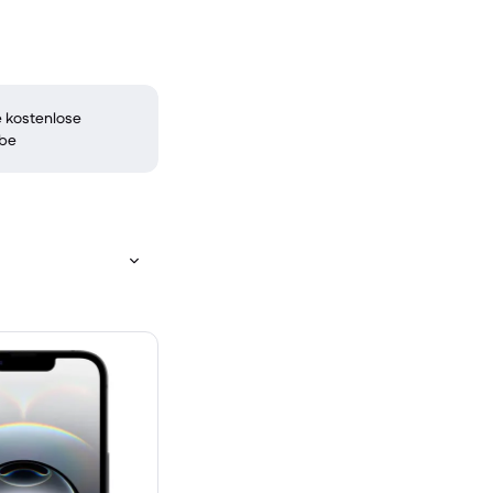
 kostenlose
be