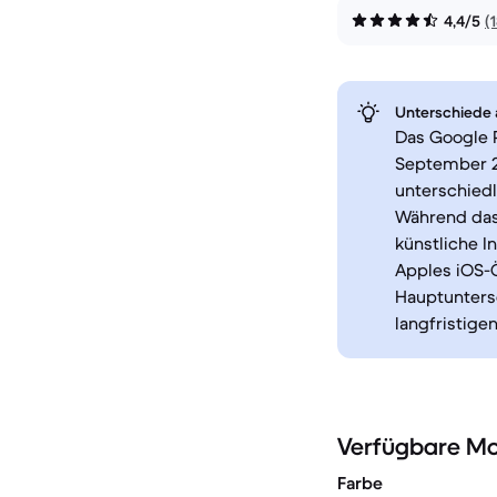
4,4/5
(
Unterschiede a
Das Google P
September 2
unterschiedl
Während das
künstliche I
Apples iOS-Ö
Hauptunters
langfristige
Verfügbare Mo
Farbe