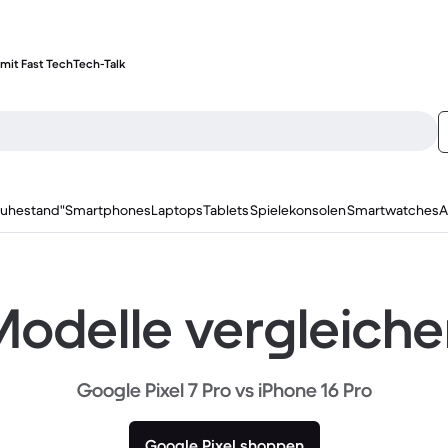
mit Fast Tech
Tech-Talk
ruhestand"
Smartphones
Laptops
Tablets
Spielekonsolen
Smartwatches
A
odelle vergleich
Google Pixel 7 Pro vs iPhone 16 Pro
Google Pixel shoppen