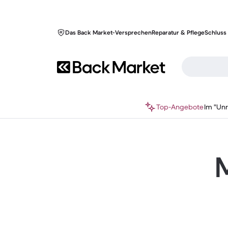
Das Back Market-Versprechen
Reparatur & Pflege
Schluss 
Top-Angebote
Im "Un
M