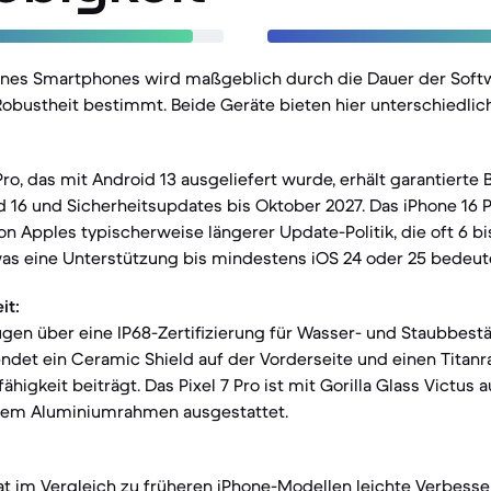
eines Smartphones wird maßgeblich durch die Dauer der Sof
obustheit bestimmt. Beide Geräte bieten hier unterschiedliche
Pro, das mit Android 13 ausgeliefert wurde, erhält garantierte
 16 und Sicherheitsupdates bis Oktober 2027. Das iPhone 16 P
 von Apples typischerweise längerer Update-Politik, die oft 6 b
as eine Unterstützung bis mindestens iOS 24 oder 25 bedeut
it:
gen über eine IP68-Zertifizierung für Wasser- und Staubbestä
ndet ein Ceramic Shield auf der Vorderseite und einen Titan
igkeit beiträgt. Das Pixel 7 Pro ist mit Gorilla Glass Victus 
nem Aluminiumrahmen ausgestattet.
at im Vergleich zu früheren iPhone-Modellen leichte Verbesse