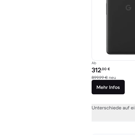
Ab
Preis des erneuerten P
312
,00
€
Im Vergle
899,99 €
neu
Mehr Infos
Unterschiede auf ei