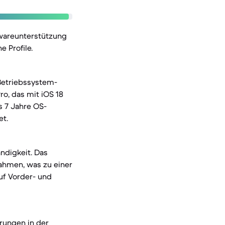
twareunterstützung
 Profile.
 Betriebssystem-
ro, das mit iOS 18
is 7 Jahre OS-
et.
ndigkeit. Das
rahmen, was zu einer
auf Vorder- und
rungen in der