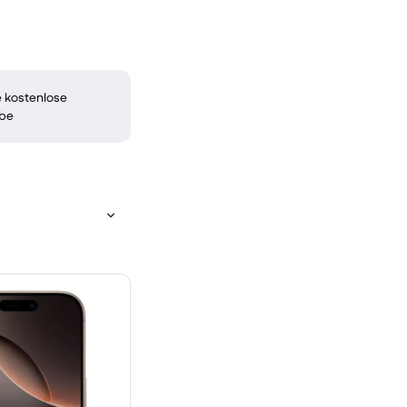
 kostenlose
be