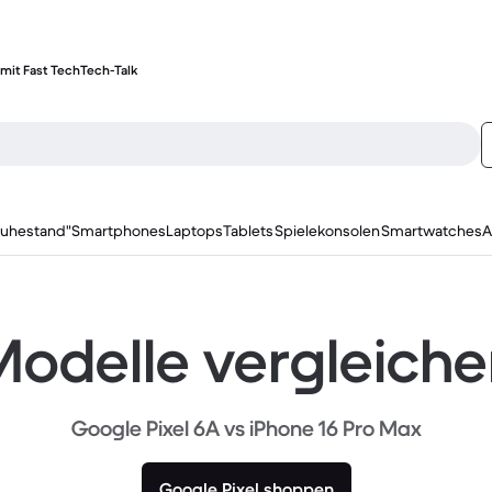
mit Fast Tech
Tech-Talk
ruhestand"
Smartphones
Laptops
Tablets
Spielekonsolen
Smartwatches
A
odelle vergleich
Google Pixel 6A vs iPhone 16 Pro Max
Google Pixel shoppen