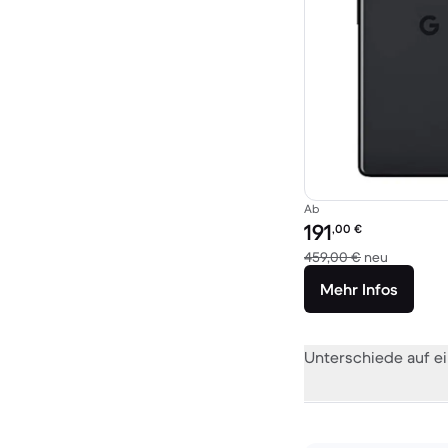
Ab
Preis des erneuerten P
191
,00
€
Im Vergle
459,00 €
neu
Mehr Infos
Unterschiede auf ei