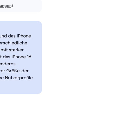
nungen)
 und das iPhone
erschiedliche
mit starker
t das iPhone 16
senderes
er Größe, der
ne Nutzerprofile