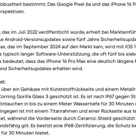
obustheit bestimmt. Das Google Pixel 6a und das iPhone 16 P
rspektiven.
, das im Juli 2022 veröffentlicht wurde, erhielt bei Markteinf
oße Android-Versionsupdates sowie fünf Jahre Sicherheitsupd
ax, das im September 2024 auf den Markt kam, wird mit iOS 1
es typisch langer Software-Unterstützung, die oft fünf bis sie
s bedeutet, dass das iPhone 16 Pro Max eine deutlich längere 
und Sicherheitsupdates erhalten wird.
it:
t über ein Gehäuse mit Kunststoffrückseite und einem Metall
orning Gorilla Glass 3 geschützt ist. Es ist nach IP67 gegen 
Eintauchen in bis zu einem Meter Wassertiefe für 30 Minuten 
ingegen ist mit einem Titanrahmen und einer Rückseite aus t
et, während die Vorderseite durch Ceramic Shield geschützt 
sfähig gilt. Es besitzt eine IP68-Zertifizierung, die Schutz b
für 30 Minuten bietet.