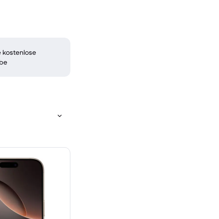
 kostenlose
be