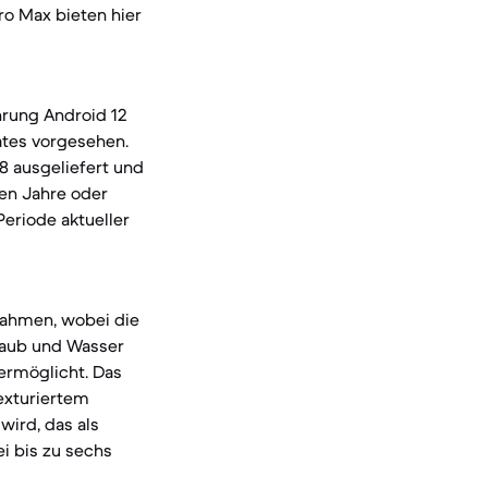
ro Max bieten hier
ührung Android 12
ates vorgesehen.
8 ausgeliefert und
ben Jahre oder
Periode aktueller
rahmen, wobei die
Staub und Wasser
ermöglicht. Das
exturiertem
wird, das als
ei bis zu sechs