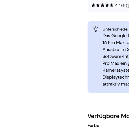
4,4/5
(
Unterschiede a
Das Google P
16 Pro Max, 
Ansätze im 
Software-Int
Pro Max ein 
Kamerasyste
Displaytechn
attraktiv ma
Verfügbare Mo
Farbe