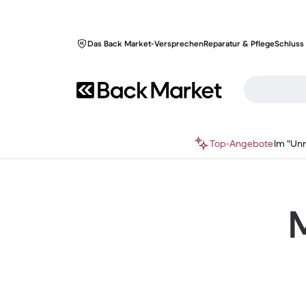
Das Back Market-Versprechen
Reparatur & Pflege
Schluss 
Top-Angebote
Im "Un
M