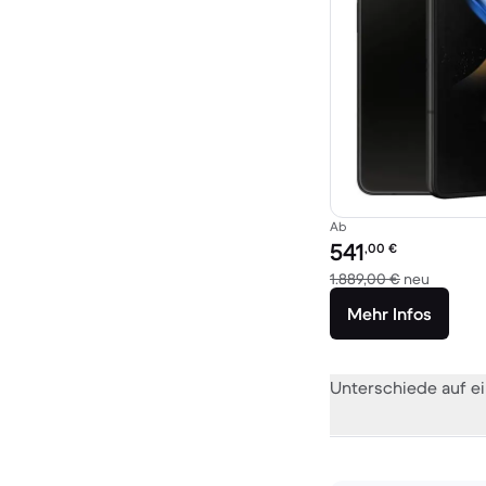
Ab
Preis des erneuerten P
541
,00
€
Im Vergl
1.889,00 €
neu
Mehr Infos
Unterschiede auf ei