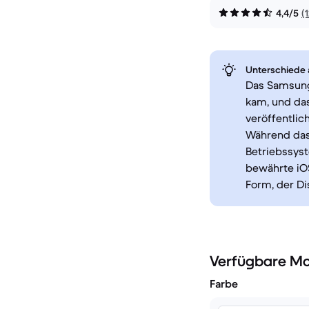
4,4/5
(
Unterschiede a
Das Samsung 
kam, und das
veröffentlic
Während das
Betriebssyst
bewährte iO
Form, der D
Verfügbare Mo
Farbe