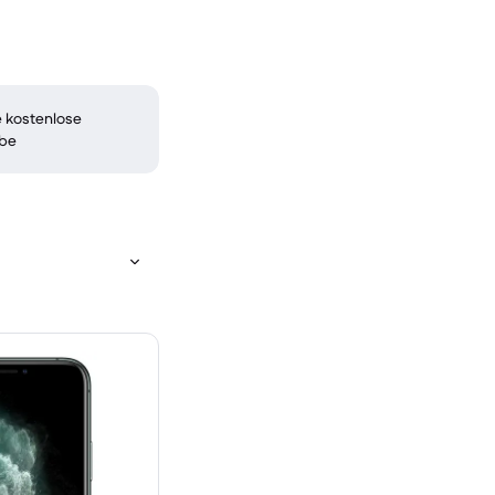
 kostenlose
be