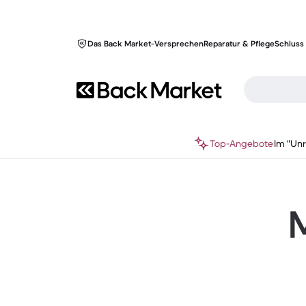
Das Back Market-Versprechen
Reparatur & Pflege
Schluss 
Top-Angebote
Im "Un
M