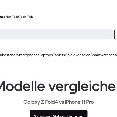
mit Fast Tech
Tech-Talk
ruhestand"
Smartphones
Laptops
Tablets
Spielekonsolen
Smartwatches
A
odelle vergleich
Galaxy Z Fold4 vs iPhone 11 Pro
Samsung Galaxy shoppen