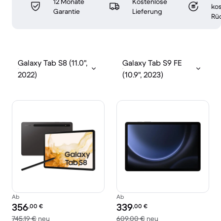
12 Monate
Kostenlose
ko
Garantie
Lieferung
Rü
Galaxy Tab S8 (11.0",
Galaxy Tab S9 FE
2022)
(10.9", 2023)
Ab
Ab
Preis des erneuerten Produkts:
Preis des erneuerten Produkts:
356
339
,00
€
,00
€
Im Vergleich zum Neupreis von 745,19 €
Im Vergleich zum N
745,19 €
neu
609,00 €
neu