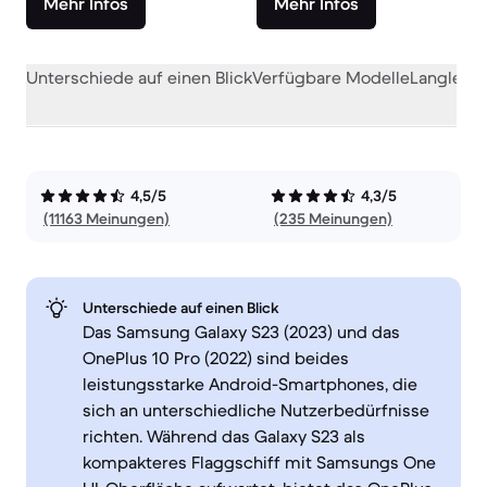
Mehr Infos
Mehr Infos
Unterschiede auf einen Blick
Verfügbare Modelle
Langlebig
4,5/5
4,3/5
(11163 Meinungen)
(235 Meinungen)
Unterschiede auf einen Blick
Das Samsung Galaxy S23 (2023) und das
OnePlus 10 Pro (2022) sind beides
leistungsstarke Android-Smartphones, die
sich an unterschiedliche Nutzerbedürfnisse
richten. Während das Galaxy S23 als
kompakteres Flaggschiff mit Samsungs One