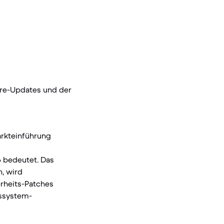
are-Updates und der
arkteinführung
6 bedeutet. Das
n, wird
erheits-Patches
bssystem-