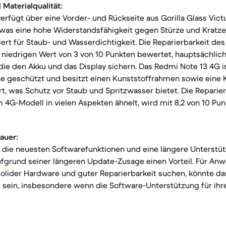
 Materialqualität:
erfügt über eine Vorder- und Rückseite aus Gorilla Glass Vict
as eine hohe Widerstandsfähigkeit gegen Stürze und Kratzer 
iert für Staub- und Wasserdichtigkeit. Die Reparierbarkeit de
m niedrigen Wert von 3 von 10 Punkten bewertet, hauptsächlic
 die den Akku und das Display sichern. Das Redmi Note 13 4G is
te geschützt und besitzt einen Kunststoffrahmen sowie eine K
iert, was Schutz vor Staub und Spritzwasser bietet. Die Repari
 4G-Modell in vielen Aspekten ähnelt, wird mit 8,2 von 10 Pun
auer:
f die neuesten Softwarefunktionen und eine längere Unterstüt
fgrund seiner längeren Update-Zusage einen Vorteil. Für Anwe
solider Hardware und guter Reparierbarkeit suchen, könnte d
 sein, insbesondere wenn die Software-Unterstützung für ih