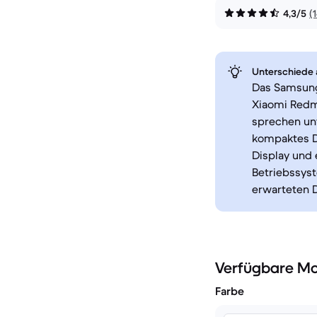
4,3/5
(
Unterschiede a
Das Samsung
Xiaomi Redmi
sprechen un
kompaktes De
Display und 
Betriebssyst
erwarteten 
Verfügbare Mo
Farbe