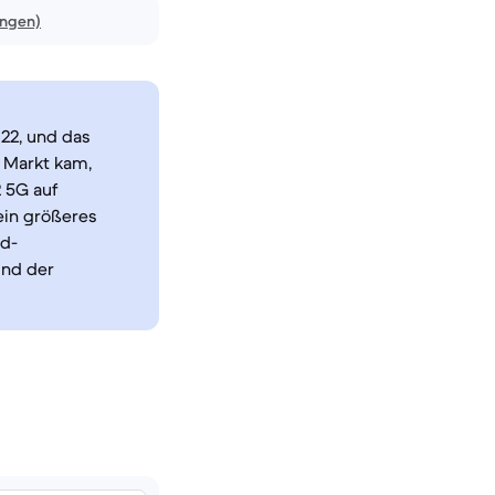
ungen)
22, und das
n Markt kam,
 5G auf
ein größeres
id-
und der