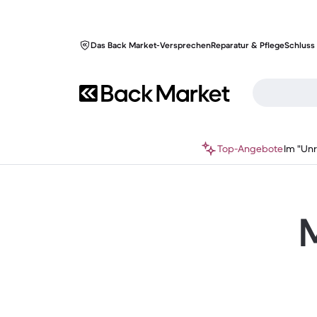
Das Back Market-Versprechen
Reparatur & Pflege
Schluss 
Top-Angebote
Im "Un
M