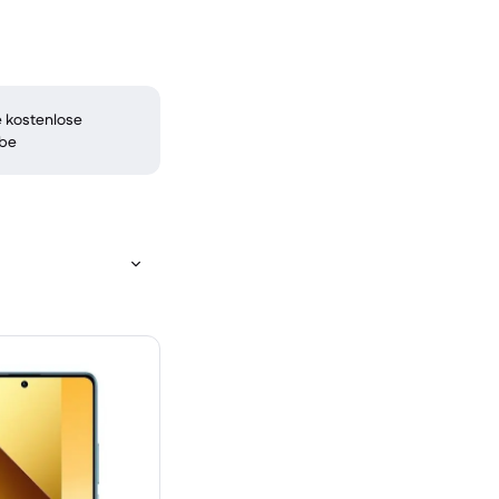
 kostenlose
be