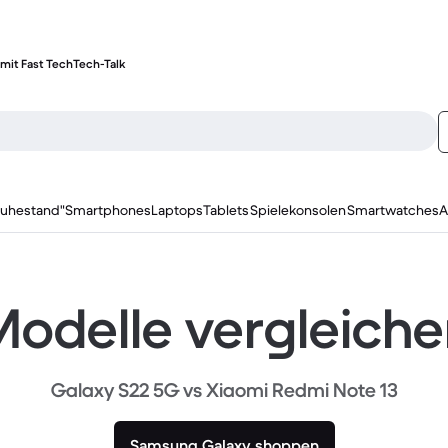
mit Fast Tech
Tech-Talk
ruhestand"
Smartphones
Laptops
Tablets
Spielekonsolen
Smartwatches
A
odelle vergleich
Galaxy S22 5G vs Xiaomi Redmi Note 13
Samsung Galaxy shoppen