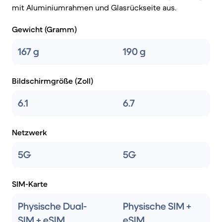
mit Aluminiumrahmen und Glasrückseite aus.
Gewicht (Gramm)
167 g
190 g
Bildschirmgröße (Zoll)
6.1
6.7
Netzwerk
5G
5G
SIM-Karte
Physische Dual-
Physische SIM +
SIM + eSIM
eSIM