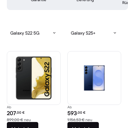
Rü
Galaxy S22 5G
Galaxy S25+
Ab
Ab
Preis des erneuerten Produkts:
Preis des erneuerten Produkts:
207
593
,00
€
,00
€
Im Vergleich zum Neupreis von 899,00 €
Im Vergleich zum Ne
899,00 €
neu
1.156,53 €
neu