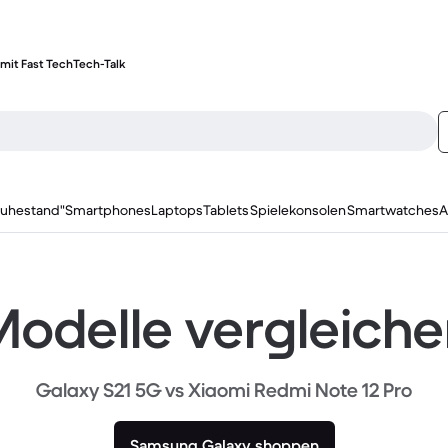
mit Fast Tech
Tech-Talk
ruhestand"
Smartphones
Laptops
Tablets
Spielekonsolen
Smartwatches
A
odelle vergleich
Galaxy S21 5G vs Xiaomi Redmi Note 12 Pro
Samsung Galaxy shoppen