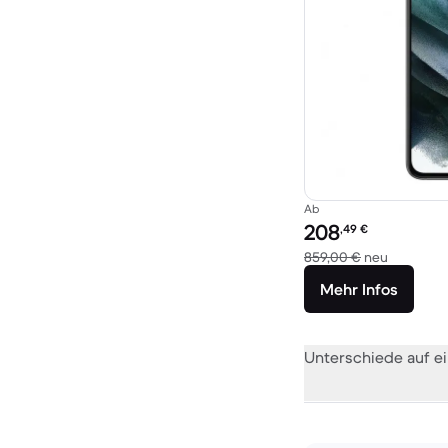
Ab
Preis des erneuerten P
208
,49
€
Im Vergle
859,00 €
neu
Mehr Infos
Unterschiede auf ei