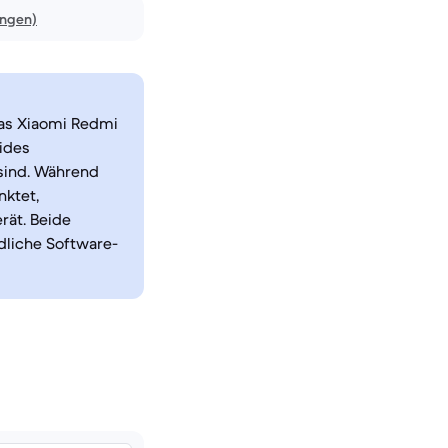
ungen)
das Xiaomi Redmi
eides
sind. Während
nktet,
rät. Beide
dliche Software-