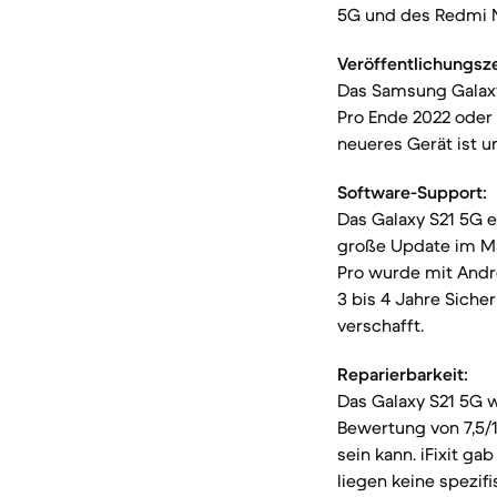
5G und des Redmi N
Veröffentlichungsz
Das Samsung Galaxy
Pro Ende 2022 oder 
neueres Gerät ist u
Software-Support:
Das Galaxy S21 5G e
große Update im Ma
Pro wurde mit Andro
3 bis 4 Jahre Sich
verschafft.
Reparierbarkeit:
Das Galaxy S21 5G wi
Bewertung von 7,5/1
sein kann. iFixit g
liegen keine spezif