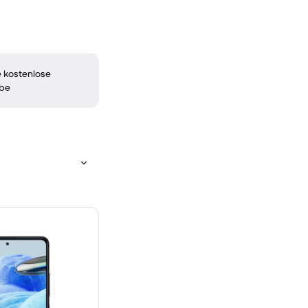
 kostenlose
be