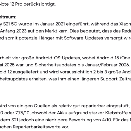
ote 12 Pro berücksichtigt.
eitraum:
 S21 5G wurde im Januar 2021 eingeführt, während das Xiao
Anfang 2023 auf den Markt kam. Dies bedeutet, dass das Redm
nd somit potenziell länger mit Software-Updates versorgt wir
rhielt vier große Android-OS-Updates, wobei Android 15 (One U
i 2025 war, und Sicherheitsupdates bis Januar/Februar 2026.
id 12 ausgeliefert und wird voraussichtlich 2 bis 3 große A
erheitsupdates erhalten, was ihm einen längeren Support-Zei
rd von einigen Quellen als relativ gut reparierbar eingestuft,
0 oder 7,75/10, obwohl der Akku aufgrund starker Klebstoffe
ab dem S21 jedoch eine niedrigere Bewertung von 4/10. Für das
ischen Reparierbarkeitswerte vor.