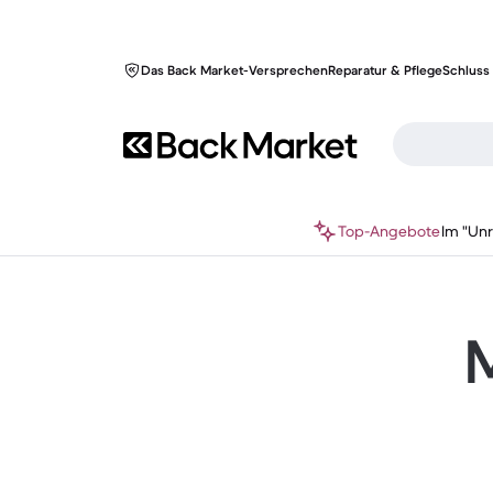
Das Back Market-Versprechen
Reparatur & Pflege
Schluss 
Top-Angebote
Im "Un
M