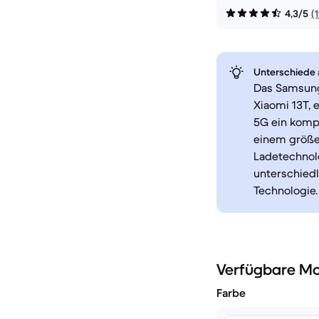
4,3/5
(
Unterschiede a
Das Samsung 
Xiaomi 13T, 
5G ein komp
einem größer
Ladetechnolo
unterschiedl
Technologie.
Verfügbare Mo
Farbe