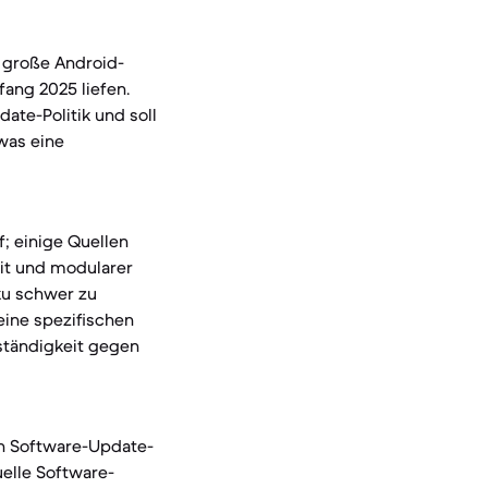
i große Android-
ang 2025 liefen.
date-Politik und soll
was eine
; einige Quellen
eit und modularer
ku schwer zu
keine spezifischen
eständigkeit gegen
en Software-Update-
uelle Software-