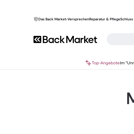
Das Back Market-Versprechen
Reparatur & Pflege
Schluss 
Top-Angebote
Im "Un
M