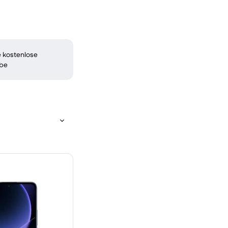
 kostenlose
be