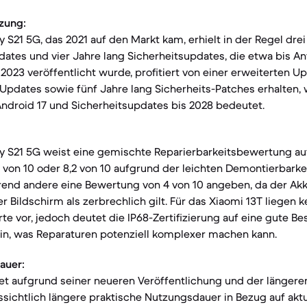
zung:
S21 5G, das 2021 auf den Markt kam, erhielt in der Regel dre
tes und vier Jahre lang Sicherheitsupdates, die etwa bis Anf
2023 veröffentlicht wurde, profitiert von einer erweiterten Up
Updates sowie fünf Jahre lang Sicherheits-Patches erhalten, 
ndroid 17 und Sicherheitsupdates bis 2028 bedeutet.
 S21 5G weist eine gemischte Reparierbarkeitsbewertung auf
 von 10 oder 8,2 von 10 aufgrund der leichten Demontierbark
nd andere eine Bewertung von 4 von 10 angeben, da der Ak
r Bildschirm als zerbrechlich gilt. Für das Xiaomi 13T liegen 
te vor, jedoch deutet die IP68-Zertifizierung auf eine gute B
in, was Reparaturen potenziell komplexer machen kann.
auer:
tet aufgrund seiner neueren Veröffentlichung und der länger
ssichtlich längere praktische Nutzungsdauer in Bezug auf akt