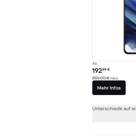
Ab
Preis des erneuerten P
192
,99
€
Im Vergle
859,00 €
neu
Mehr Infos
Unterschiede auf ei