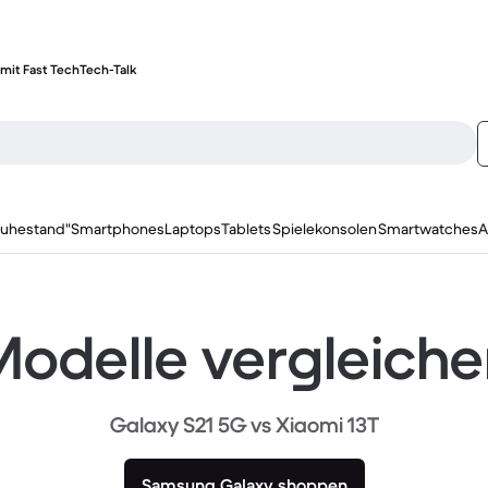
mit Fast Tech
Tech-Talk
ruhestand"
Smartphones
Laptops
Tablets
Spielekonsolen
Smartwatches
A
odelle vergleich
Galaxy S21 5G vs Xiaomi 13T
Samsung Galaxy shoppen