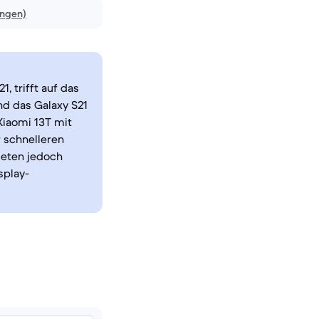
ungen)
 trifft auf das
nd das Galaxy S21
Xiaomi 13T mit
 schnelleren
ieten jedoch
splay-