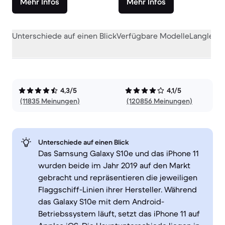
Mehr Infos
Mehr Infos
Unterschiede auf einen Blick
Verfügbare Modelle
Langlebig
4,3/5
4,1/5
(11835 Meinungen)
(120856 Meinungen)
Unterschiede auf einen Blick
Das Samsung Galaxy S10e und das iPhone 11
wurden beide im Jahr 2019 auf den Markt
gebracht und repräsentieren die jeweiligen
Flaggschiff-Linien ihrer Hersteller. Während
das Galaxy S10e mit dem Android-
Betriebssystem läuft, setzt das iPhone 11 auf