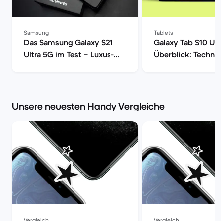
Samsung
Tablets
Das Samsung Galaxy S21
Galaxy Tab S10 Ult
Ultra 5G im Test – Luxus-
Überblick: Techni
Smartphone mit voller
Daten, Preisvergle
Power | Back Market
Refurbished-Check
Market
Unsere neuesten Handy Vergleiche
Vergleich
Vergleich