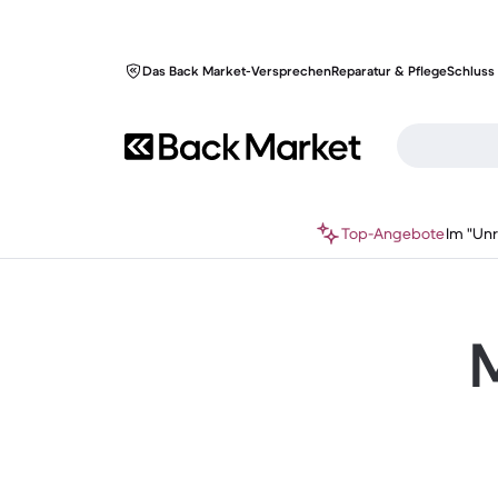
Das Back Market-Versprechen
Reparatur & Pflege
Schluss 
Top-Angebote
Im "Un
M